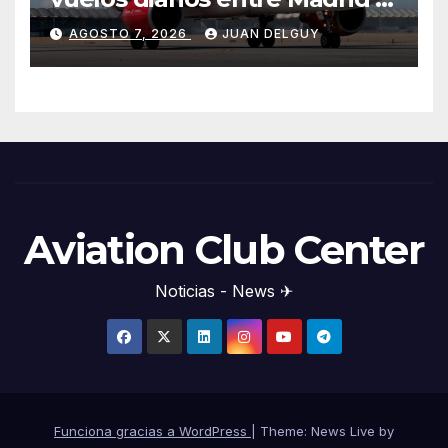
Menorca durante el invierno
AGOSTO 7, 2026
JUAN DELGUY
Aviation Club Center
Noticias - News ✈
Funciona gracias a WordPress
|
Theme: News Live by