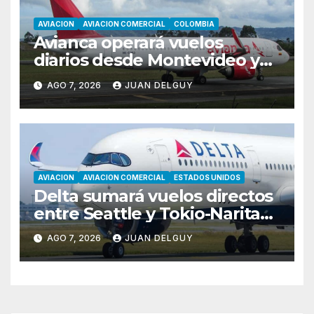
AVIACION
AVIACION COMERCIAL
COLOMBIA
Avianca operará vuelos
diarios desde Montevideo y
Asunción hacia Bogotá
AGO 7, 2026
JUAN DELGUY
AVIACION
AVIACION COMERCIAL
ESTADOS UNIDOS
Delta sumará vuelos directos
entre Seattle y Tokio-Narita
desde marzo de 2027
AGO 7, 2026
JUAN DELGUY