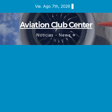
Saltar
Vie. Ago 7th, 2026
al
contenido
Aviation Club Center
Noticias - News ✈