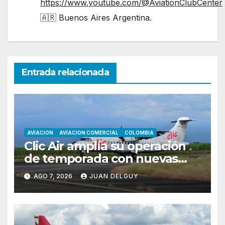
https://www.youtube.com/@AviationClubCenter
🇦🇷 Buenos Aires Argentina.
Entrada relacionada
AVIACION
AVIACION COMERCIAL
COLOMBIA
Clic Air amplía su operación
de temporada con nuevas
rutas hacia Cartagena y Tolú
AGO 7, 2026
JUAN DELGUY