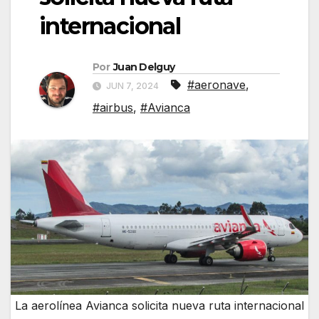
internacional
Por
Juan Delguy
#aeronave
,
JUN 7, 2024
#airbus
,
#Avianca
La aerolínea Avianca solicita nueva ruta internacional