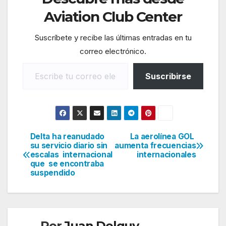
Aviation Club Center
Suscríbete y recibe las últimas entradas en tu
correo electrónico.
Escribe tu correo electrónico…
Suscribirse
Delta ha reanudado
La aerolínea GOL
Navegación
su servicio diario sin
aumenta frecuencias
escalas internacional
internacionales
de
que se encontraba
suspendido
entradas
Por
Juan Delguy