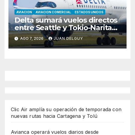
AVIACION
AVIACION COMERCIAL
ESTADOS UNIDOS
Delta sumará vuelos directos
entre Seattle y Tokio-Narita
desde marzo de 2027
AGO 7, 2026
JUAN DELGUY
Clic Air amplía su operación de temporada con
nuevas rutas hacia Cartagena y Tolú
Avianca operará vuelos diarios desde