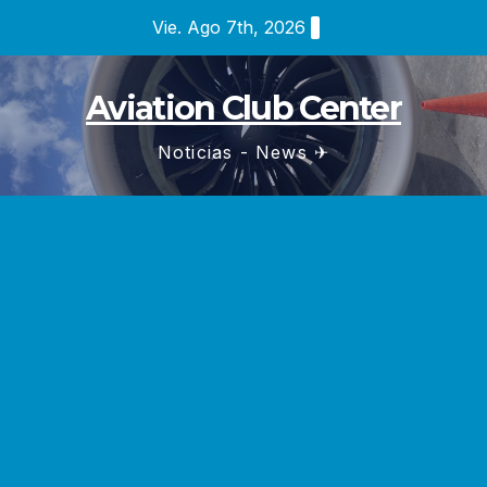
Saltar
Vie. Ago 7th, 2026
al
contenido
Aviation Club Center
Noticias - News ✈