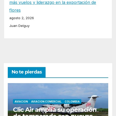
más vuelos y liderazgo en la exportación de
flores
agosto 2, 2026
Juan Delguy
No te pierdas
AVIACION
AVIACION COMERCIAL
COLOMBIA
Clic Air amplía su operación