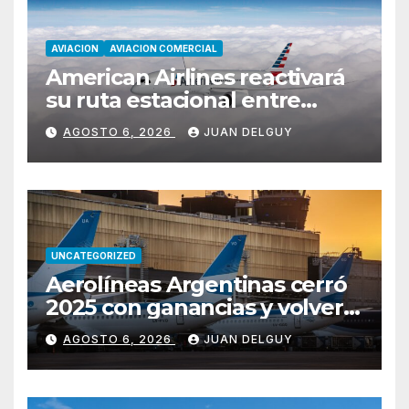
AVIACION
AVIACION COMERCIAL
American Airlines reactivará
su ruta estacional entre
Miami y Montevideo con
AGOSTO 6, 2026
JUAN DELGUY
vuelos diarios
UNCATEGORIZED
Aerolíneas Argentinas cerró
2025 con ganancias y volverá
a pagar impuesto a las
AGOSTO 6, 2026
JUAN DELGUY
ganancias