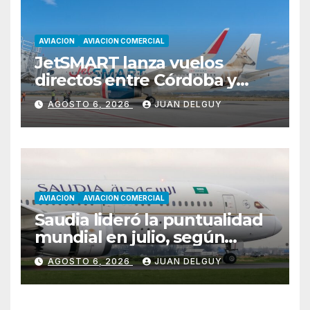
AVIACION
AVIACION COMERCIAL
JetSMART lanza vuelos
directos entre Córdoba y
Florianópolis
AGOSTO 6, 2026
JUAN DELGUY
AVIACION
AVIACION COMERCIAL
Saudia lideró la puntualidad
mundial en julio, según
Cirium
AGOSTO 6, 2026
JUAN DELGUY