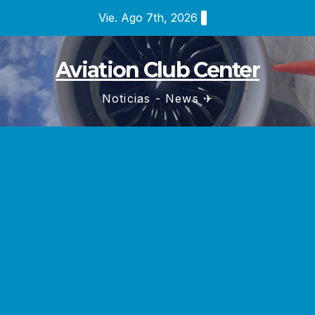
Saltar
Vie. Ago 7th, 2026
al
contenido
Aviation Club Center
Noticias - News ✈