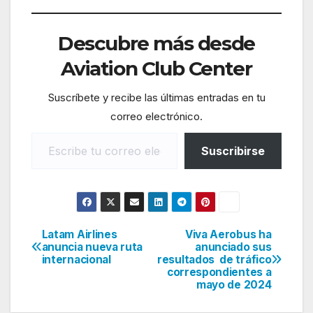
Descubre más desde
Aviation Club Center
Suscríbete y recibe las últimas entradas en tu
correo electrónico.
Escribe tu correo electrónico…
Suscribirse
Latam Airlines
Viva Aerobus ha
Navegación
anuncia nueva ruta
anunciado sus
internacional
resultados de tráfico
de
correspondientes a
mayo de 2024
entradas