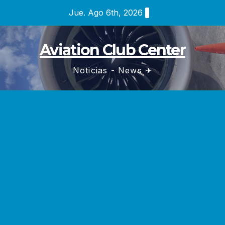
Saltar
Jue. Ago 6th, 2026
al
contenido
Aviation Club Center
Noticias - News ✈