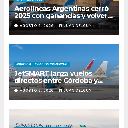
Aerolíneas Argentinas cerró
2025 con ganancias y volverá
a pagar impuesto a las
AGOSTO 6, 2026
JUAN DELGUY
ganancias
AVIACION
AVIACION COMERCIAL
JetSMART lanza vuelos
directos entre Córdoba y
Florianópolis
AGOSTO 6, 2026
JUAN DELGUY