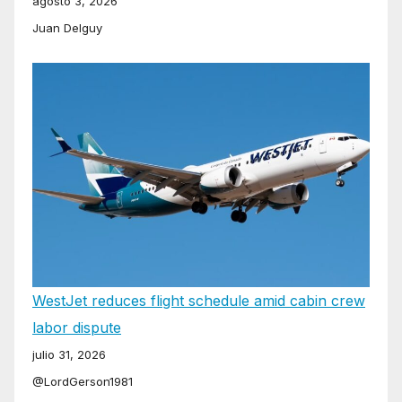
agosto 3, 2026
Juan Delguy
WestJet reduces flight schedule amid cabin crew
labor dispute
julio 31, 2026
@LordGerson1981