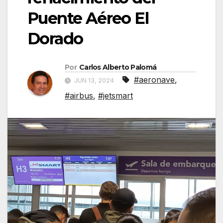
Puente Aéreo El
Dorado
Por
Carlos Alberto Palomá
#aeronave
,
JUN 13, 2024
#airbus
,
#jetsmart