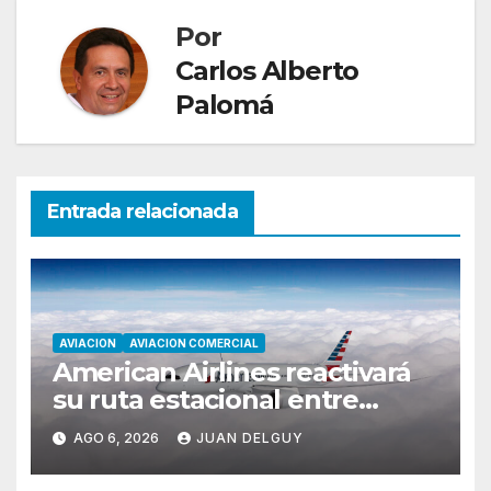
Por
Carlos Alberto
Palomá
Entrada relacionada
AVIACION
AVIACION COMERCIAL
American Airlines reactivará
su ruta estacional entre
Miami y Montevideo con
AGO 6, 2026
JUAN DELGUY
vuelos diarios