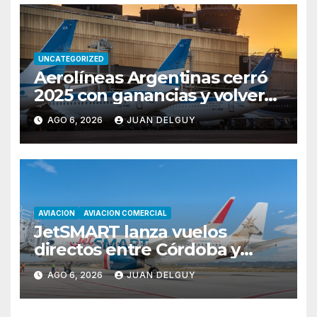
UNCATEGORIZED
Aerolíneas Argentinas cerró
2025 con ganancias y volverá
a pagar impuesto a las
AGO 6, 2026
JUAN DELGUY
ganancias
AVIACION
AVIACION COMERCIAL
JetSMART lanza vuelos
directos entre Córdoba y
Florianópolis
AGO 6, 2026
JUAN DELGUY