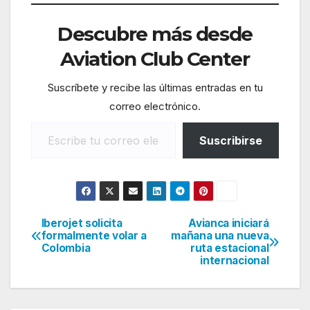
Descubre más desde
Aviation Club Center
Suscríbete y recibe las últimas entradas en tu
correo electrónico.
Escribe tu correo electrónico…
Suscribirse
Iberojet solicita
Avianca iniciará
Navegación
formalmente volar a
mañana una nueva
Colombia
ruta estacional
de
internacional
entradas