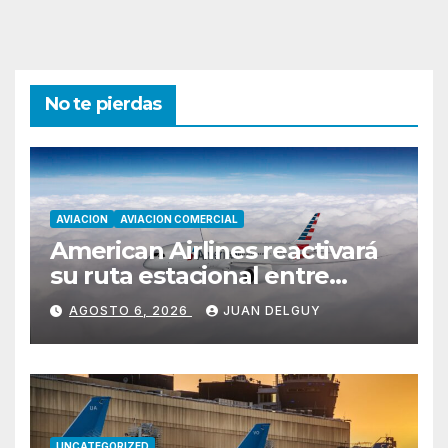
No te pierdas
AVIACION
AVIACION COMERCIAL
American Airlines reactivará
su ruta estacional entre
Miami y Montevideo con
AGOSTO 6, 2026
JUAN DELGUY
vuelos diarios
UNCATEGORIZED