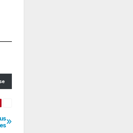
se
sus
les