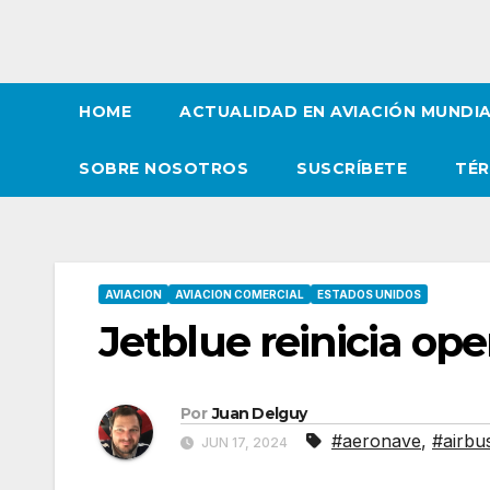
HOME
ACTUALIDAD EN AVIACIÓN MUNDI
SOBRE NOSOTROS
SUSCRÍBETE
TÉR
AVIACION
AVIACION COMERCIAL
ESTADOS UNIDOS
Jetblue reinicia op
Por
Juan Delguy
#aeronave
,
#airbu
JUN 17, 2024