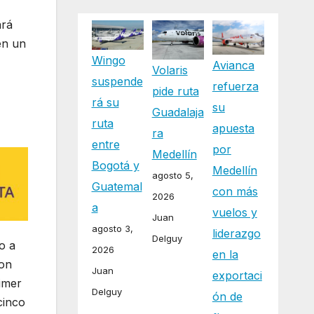
ará
en un
Wingo
Avianca
Volaris
suspende
refuerza
pide ruta
rá su
su
Guadalaja
ruta
apuesta
ra
entre
por
Medellín
Bogotá y
Medellín
agosto 5,
Guatemal
con más
2026
a
vuelos y
Juan
agosto 3,
liderazgo
Delguy
o a
2026
en la
con
Juan
exportaci
rimer
Delguy
ón de
cinco