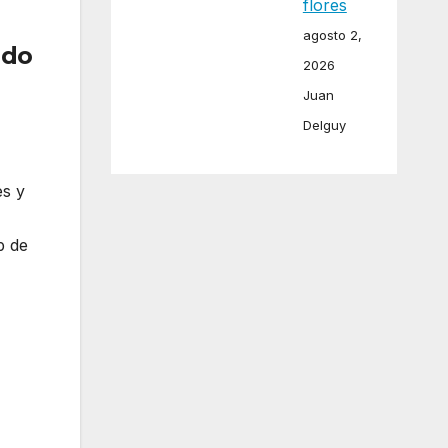
flores
agosto 2,
ndo
2026
Juan
Delguy
es y
b de
dos