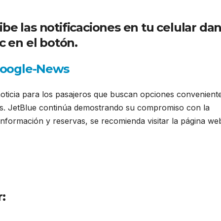
ibe las notificaciones en tu celular da
ic en el botón.
oticia para los pasajeros que buscan opciones convenient
des. JetBlue continúa demostrando su compromiso con la
 información y reservas, se recomienda visitar la página we
:
JetSMART Airlines inicia comenzará 