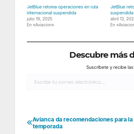
JetBlue retoma operaciones en ruta
JetBlue reto
internacional suspendida
suspendida
julio 19, 2025
abril 13, 20
En «Aviacion»
En «Aviacio
Descubre más de
Suscríbete y recibe las
Escribe tu correo electrónico…
Avianca da recomendaciones para la
Navegación
temporada