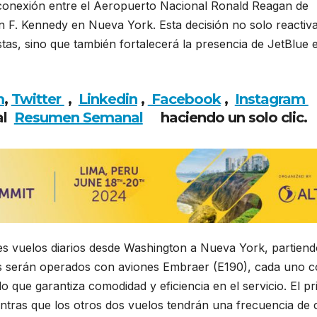
 conexión entre el Aeropuerto Nacional Ronald Reagan de
 F. Kennedy en Nueva York. Esta decisión no solo reactiv
stas, sino que también fortalecerá la presencia de JetBlue 
m
,
Twitter
,
Linkedin
,
Facebook
,
Insta
gram
al
Resumen Semanal
haciendo un solo clic.
es vuelos diarios desde Washington a Nueva York, partiend
elos serán operados con aviones Embraer (E190), cada uno 
o que garantiza comodidad y eficiencia en el servicio. El p
entras que los otros dos vuelos tendrán una frecuencia de 