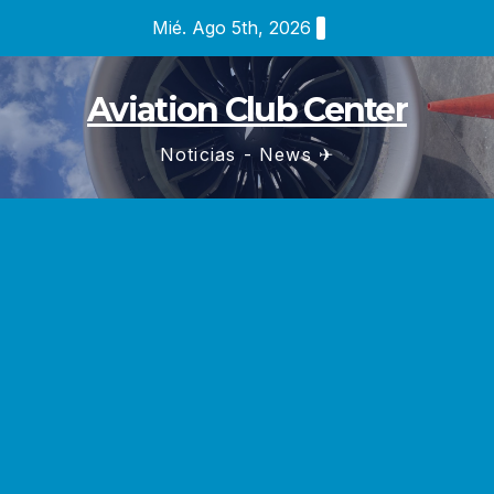
Saltar
Mié. Ago 5th, 2026
al
contenido
Aviation Club Center
Noticias - News ✈