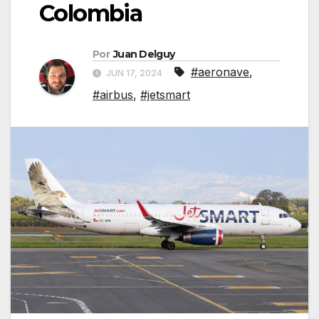
Colombia
Por
Juan Delguy
#aeronave
,
JUN 17, 2024
#airbus
,
#jetsmart