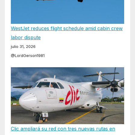
WestJet reduces flight schedule amid cabin crew
labor dispute
julio 31, 2026
@LordGerson1981
Clic ampliará su red con tres nuevas rutas en