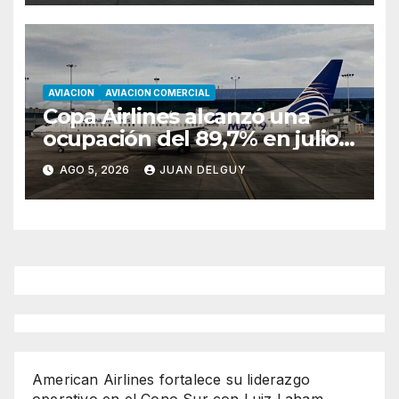
AVIACION
AVIACION COMERCIAL
Copa Airlines alcanzó una
ocupación del 89,7% en julio
tras aumentar un 17,4% su
AGO 5, 2026
JUAN DELGUY
tráfico de pasajeros
American Airlines fortalece su liderazgo