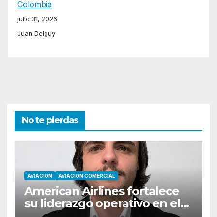
Colombia
julio 31, 2026
Juan Delguy
No te pierdas
AVIACION
AVIACION COMERCIAL
American Airlines fortalece
su liderazgo operativo en el
Cono Sur con Luiz Laham