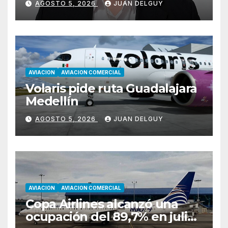
AGOSTO 5, 2026
JUAN DELGUY
AVIACION
AVIACION COMERCIAL
Volaris pide ruta Guadalajara
Medellín
AGOSTO 5, 2026
JUAN DELGUY
AVIACION
AVIACION COMERCIAL
Copa Airlines alcanzó una
ocupación del 89,7% en julio