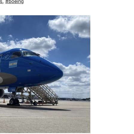
s
,
#boeing