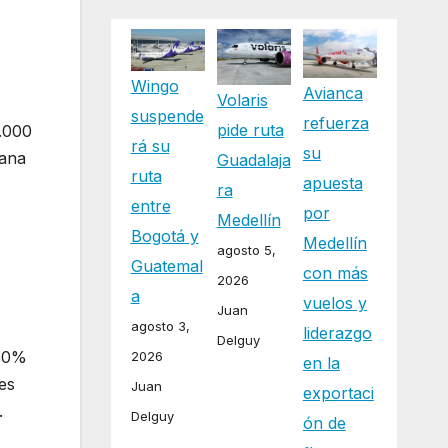
Wingo
Avianca
Volaris
suspende
refuerza
pide ruta
0.000
rá su
su
mana
Guadalaja
ruta
apuesta
ra
entre
por
Medellín
Bogotá y
Medellín
agosto 5,
Guatemal
con más
2026
a
vuelos y
Juan
agosto 3,
liderazgo
Delguy
 50%
2026
en la
nes
Juan
exportaci
.
Delguy
ón de