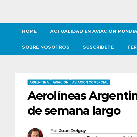
HOME
ACTUALIDAD EN AVIACIÓN MUNDI
SOBRE NOSOTROS
SUSCRÍBETE
TÉR
ARGENTINA
AVIACION
AVIACION COMERCIAL
Aerolíneas Argentin
de semana largo
Por
Juan Delguy