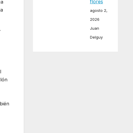
flores
ca
la
agosto 2,
2026
Juan
r
Delguy
l
llón
mbién