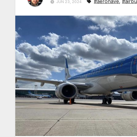
#aeronave
,
#airbu
JUN 23, 2024