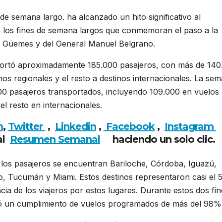
de semana largo. ha alcanzado un hito significativo al
 los fines de semana largos que conmemoran el paso a la
e Güemes y del General Manuel Belgrano.
nsportó aproximadamente 185.000 pasajeros, con más de 14
nos regionales y el resto a destinos internacionales. La se
.000 pasajeros transportados, incluyendo 109.000 en vuelos
el resto en internacionales.
m
,
Twitter
,
Linkedin
,
Facebook
,
Insta
gram
al
Resumen Semanal
haciendo un solo clic.
 los pasajeros se encuentran Bariloche, Córdoba, Iguazú,
, Tucumán y Miami. Estos destinos representaron casi el
ncia de los viajeros por estos lugares. Durante estos dos fi
ró un cumplimiento de vuelos programados de más del 98%