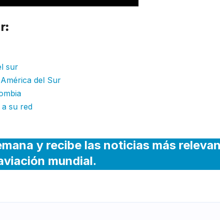
r:
Aerolíneas Argentinas informa bala
l sur
 América del Sur
lombia
 a su red
emana y recibe las noticias más releva
 aviación mundial.