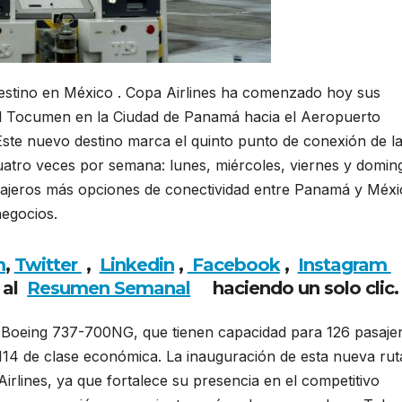
 destino en México . Copa Airlines ha comenzado hoy sus
al Tocumen en la Ciudad de Panamá hacia el Aeropuerto
 Este nuevo destino marca el quinto punto de conexión de l
uatro veces por semana: lunes, miércoles, viernes y domin
sajeros más opciones de conectividad entre Panamá y Méxi
negocios.
m
,
Twitter
,
Linkedin
,
Facebook
,
Insta
gram
 al
Resumen Semanal
haciendo un solo clic
 Boeing 737-700NG, que tienen capacidad para 126 pasaje
y 114 de clase económica. La inauguración de esta nueva rut
Airlines, ya que fortalece su presencia en el competitivo