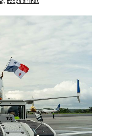
ng
,
#copa airlines