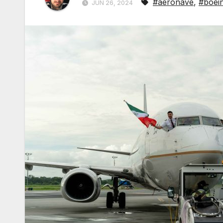
#aeronave
,
#boei
JUN 26, 2024