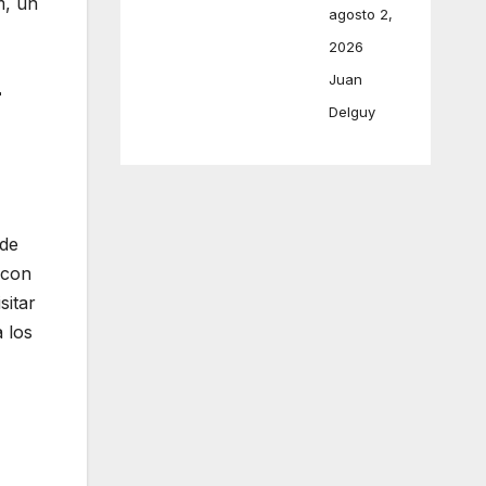
m, un
agosto 2,
2026
Juan
r
Delguy
sde
 con
sitar
 los