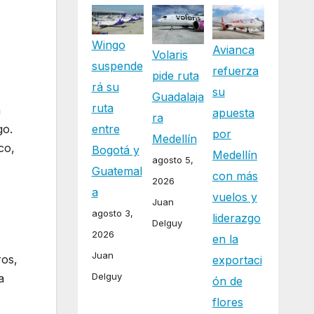
Wingo
Avianca
Volaris
suspende
refuerza
pide ruta
rá su
su
Guadalaja
ruta
a
apuesta
ra
entre
go.
por
Medellín
co,
Bogotá y
Medellín
agosto 5,
Guatemal
con más
2026
a
vuelos y
Juan
agosto 3,
liderazgo
.
Delguy
2026
en la
Juan
ros,
exportaci
Delguy
a
ón de
flores