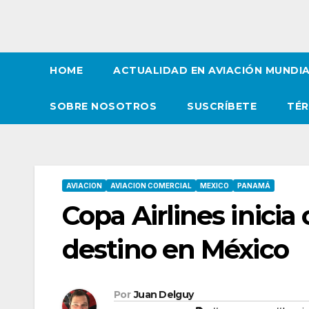
HOME
ACTUALIDAD EN AVIACIÓN MUNDI
SOBRE NOSOTROS
SUSCRÍBETE
TÉR
AVIACION
AVIACION COMERCIAL
MEXICO
PANAMÁ
Copa Airlines inicia
destino en México
Por
Juan Delguy