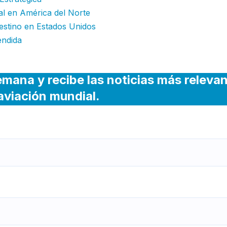
nal en América del Norte
estino en Estados Unidos
endida
emana y recibe las noticias más releva
 aviación mundial.