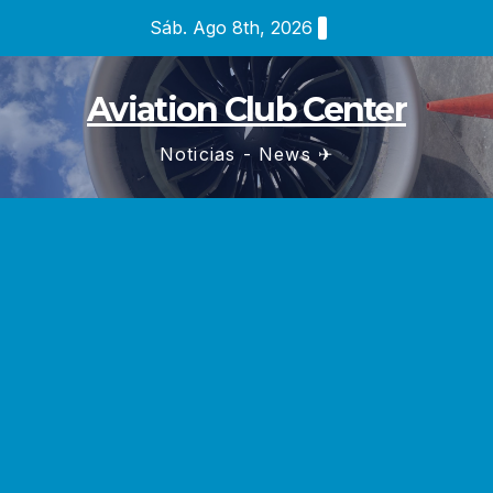
Saltar
Sáb. Ago 8th, 2026
al
contenido
Aviation Club Center
Noticias - News ✈