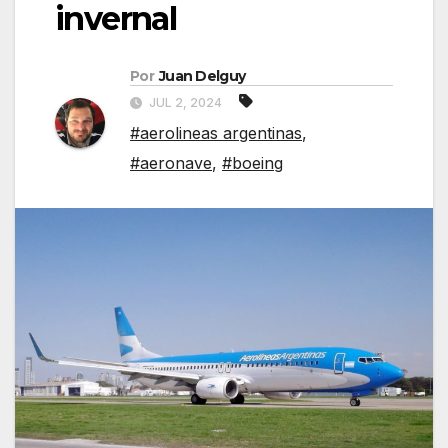
invernal
Por
Juan Delguy
JUL 2, 2024
#aerolineas argentinas
,
#aeronave
,
#boeing