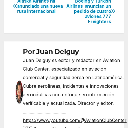
Alaska Airlines ha
Boeing y Turkish
Navegación
anunciado una nueva
Airlines anuncian un
ruta internacional
pedido de cuatro
de
aviones 777
Freighters
entradas
Por
Juan Delguy
Juan Delguy es editor y redactor en Aviation
Club Center, especializado en aviación
comercial y seguridad aérea en Latinoamérica.
Cubre aerolíneas, incidentes e innovaciones
aeronáuticas con enfoque en información
verificable y actualizada. Director y editor.
......................................
https://www.youtube.com/@AviationClubCenter