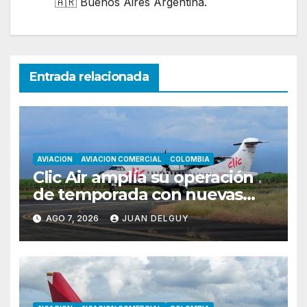
🇦🇷 Buenos Aires Argentina.
Entrada relacionada
AVIACION
AVIACION COMERCIAL
COLOMBIA
Clic Air amplía su operación
de temporada con nuevas
rutas hacia Cartagena y Tolú
AGO 7, 2026
JUAN DELGUY