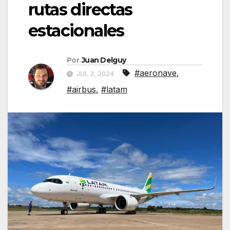
rutas directas
estacionales
Por
Juan Delguy
#aeronave
,
JUL 3, 2024
#airbus
,
#latam