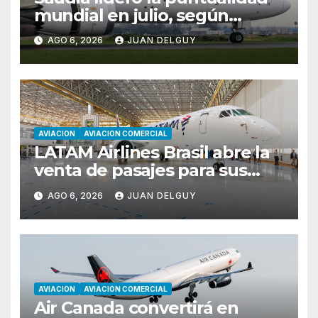
mundial en julio, según
Cirium
AGO 6, 2026
JUAN DELGUY
AVIACION
AVIACION COMERCIAL
LATAM Airlines Brasil abre la
venta de pasajes para sus
nuevos Embraer E195-E2 y
AGO 6, 2026
JUAN DELGUY
anuncia la expansión de su
red
AVIACION
AVIACION COMERCIAL
Air Canada convertirá en