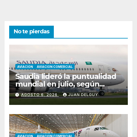
No te pierdas
AVIACION
AVIACION COMERCIAL
Saudia lideró la puntualidad
mundial en julio, según
Cirium
AGOSTO 6, 2026
JUAN DELGUY
AVIACION
AVIACION COMERCIAL