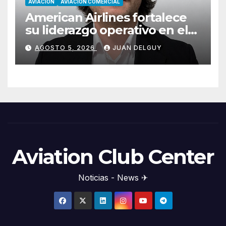
AVIACION
AVIACION COMERCIAL
American Airlines fortalece
su liderazgo operativo en el
Cono Sur con Luiz Laham
AGOSTO 5, 2026
JUAN DELGUY
Aviation Club Center
Noticias - News ✈