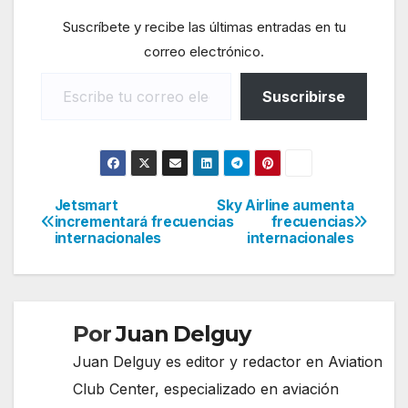
Suscríbete y recibe las últimas entradas en tu
correo electrónico.
Escribe tu correo electrónico…
Suscribirse
Jetsmart
Sky Airline aumenta
Navegación
incrementará frecuencias
frecuencias
internacionales
internacionales
de
entradas
Por
Juan Delguy
Juan Delguy es editor y redactor en Aviation
Club Center, especializado en aviación