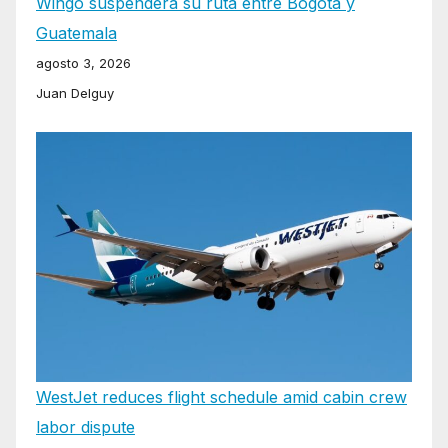
Wingo suspenderá su ruta entre Bogotá y
Guatemala
agosto 3, 2026
Juan Delguy
WestJet reduces flight schedule amid cabin crew
labor dispute