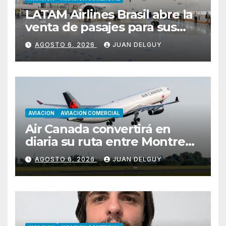
LATAM Airlines Brasil abre la
venta de pasajes para sus
nuevos Embraer E195-E2 y
AGOSTO 6, 2026
JUAN DELGUY
anuncia la expansión de su
red
AVIACION
AVIACION COMERCIAL
Air Canada convertirá en
diaria su ruta entre Montreal
y Ciudad de Guatemala
AGOSTO 6, 2026
JUAN DELGUY
desde octubre