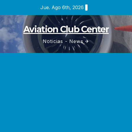
Saltar
Jue. Ago 6th, 2026
al
contenido
Aviation Club Center
Noticias - News ✈