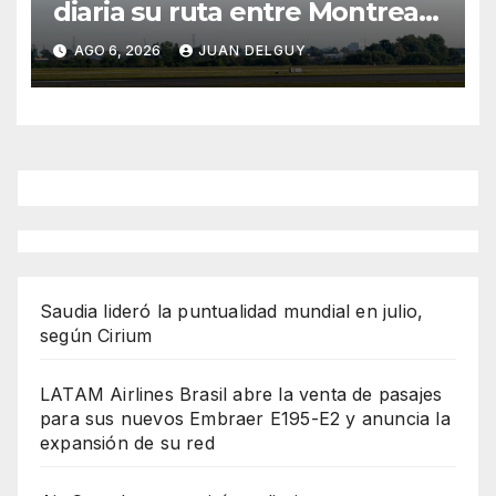
diaria su ruta entre Montreal
y Ciudad de Guatemala
AGO 6, 2026
JUAN DELGUY
desde octubre
Saudia lideró la puntualidad mundial en julio,
según Cirium
LATAM Airlines Brasil abre la venta de pasajes
para sus nuevos Embraer E195-E2 y anuncia la
expansión de su red