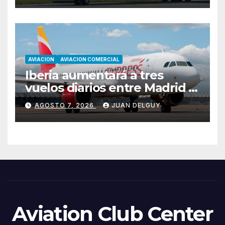
AVIACION
AVIACION COMERCIAL
Iberia aumentará a tres
vuelos diarios entre Madrid y
Menorca durante el invierno
AGOSTO 7, 2026
JUAN DELGUY
Aviation Club Center