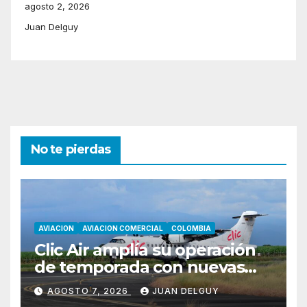
agosto 2, 2026
Juan Delguy
No te pierdas
AVIACION
AVIACION COMERCIAL
COLOMBIA
Clic Air amplía su operación
de temporada con nuevas
rutas hacia Cartagena y Tolú
AGOSTO 7, 2026
JUAN DELGUY