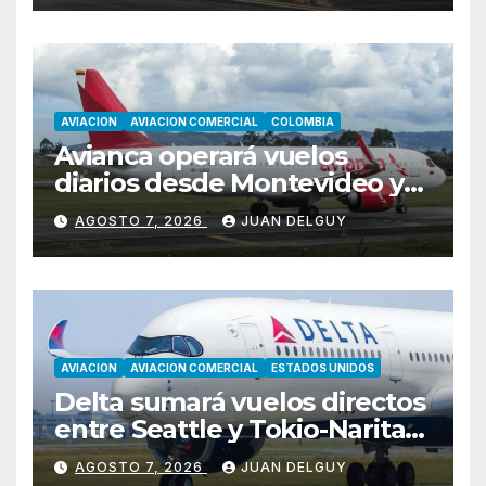
AVIACION
AVIACION COMERCIAL
COLOMBIA
Avianca operará vuelos
diarios desde Montevideo y
Asunción hacia Bogotá
AGOSTO 7, 2026
JUAN DELGUY
AVIACION
AVIACION COMERCIAL
ESTADOS UNIDOS
Delta sumará vuelos directos
entre Seattle y Tokio-Narita
desde marzo de 2027
AGOSTO 7, 2026
JUAN DELGUY