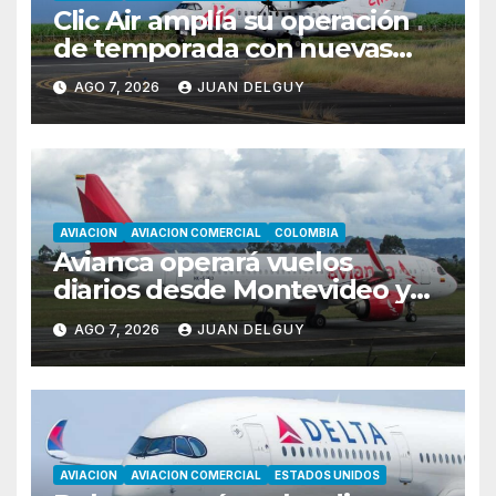
Clic Air amplía su operación
de temporada con nuevas
rutas hacia Cartagena y Tolú
AGO 7, 2026
JUAN DELGUY
AVIACION
AVIACION COMERCIAL
COLOMBIA
Avianca operará vuelos
diarios desde Montevideo y
Asunción hacia Bogotá
AGO 7, 2026
JUAN DELGUY
AVIACION
AVIACION COMERCIAL
ESTADOS UNIDOS