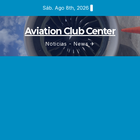
Saltar
Sáb. Ago 8th, 2026
al
contenido
Aviation Club Center
Noticias - News ✈