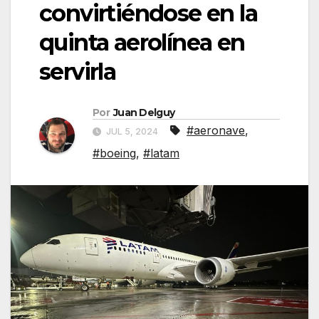
convirtiéndose en la
quinta aerolínea en
servirla
Por
Juan Delguy
#aeronave
,
JUL 5, 2024
#boeing
,
#latam