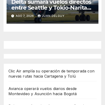
Delta sumará vuelos directos
entre Seattle y Tokio-Narita
desde marzo de 2027
AGO 7, 2026
JUAN DELGUY
Clic Air amplía su operación de temporada con
nuevas rutas hacia Cartagena y Tolú
Avianca operará vuelos diarios desde
Montevideo y Asunción hacia Bogotá