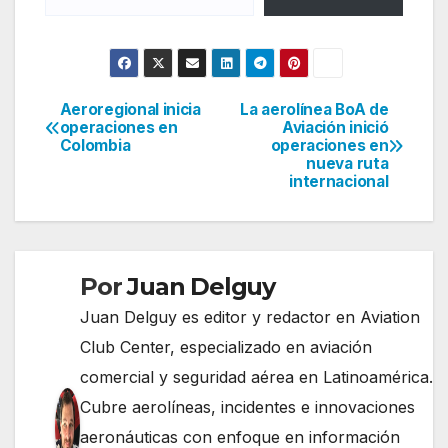
Aeroregional inicia
La aerolínea BoA de
Navegación
operaciones en
Aviación inició
Colombia
operaciones en
de
nueva ruta
internacional
entradas
Por
Juan Delguy
Juan Delguy es editor y redactor en Aviation
Club Center, especializado en aviación
comercial y seguridad aérea en Latinoamérica.
Cubre aerolíneas, incidentes e innovaciones
aeronáuticas con enfoque en información