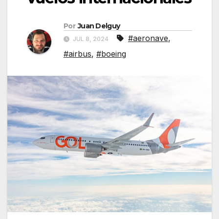
Por
Juan Delguy
#aeronave
,
JUL 8, 2024
#airbus
,
#boeing