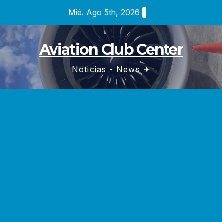
Saltar
Mié. Ago 5th, 2026
al
contenido
Aviation Club Center
Noticias - News ✈