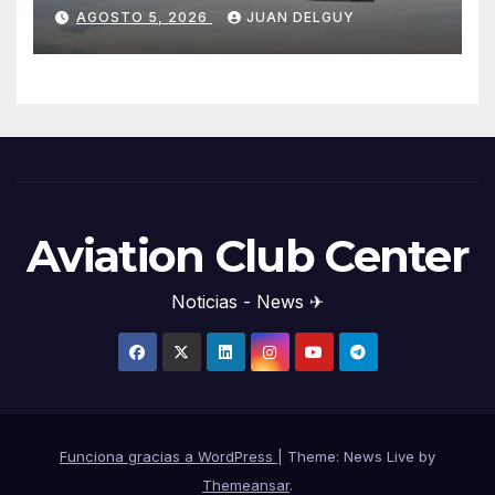
Filadelfia con Airbus A350
AGOSTO 5, 2026
JUAN DELGUY
Aviation Club Center
Noticias - News ✈
Funciona gracias a WordPress
|
Theme: News Live by
Themeansar
.