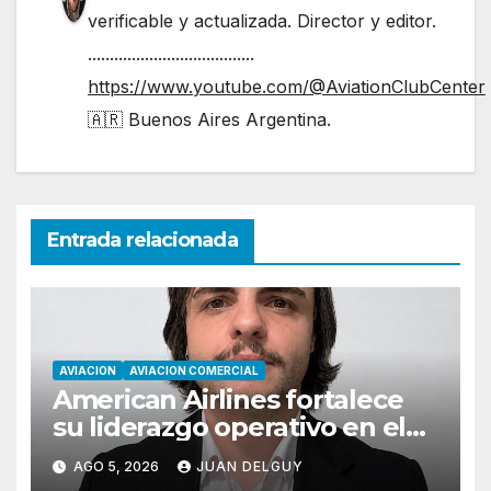
verificable y actualizada. Director y editor.
......................................
https://www.youtube.com/@AviationClubCenter
🇦🇷 Buenos Aires Argentina.
Entrada relacionada
AVIACION
AVIACION COMERCIAL
American Airlines fortalece
su liderazgo operativo en el
Cono Sur con Luiz Laham
AGO 5, 2026
JUAN DELGUY