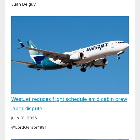
Juan Delguy
WestJet reduces flight schedule amid cabin crew
labor dispute
julio 31, 2026
@LordGerson1981