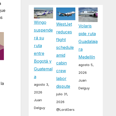
a
que
as
Wingo
WestJet
Volaris
suspende
reduces
pide ruta
rá su
flight
Guadalaja
ruta
schedule
ra
entre
amid
Medellín
Bogotá y
cabin
agosto 5,
Guatemal
crew
2026
a
labor
Juan
la
agosto 3,
dispute
Delguy
2026
julio 31,
Juan
2026
Delguy
@LordGers