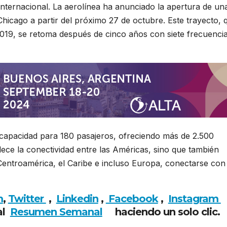
internacional. La aerolínea ha anunciado la apertura de un
hicago a partir del próximo 27 de octubre. Este trayecto, 
2019, se retoma después de cinco años con siete frecuenci
 capacidad para 180 pasajeros, ofreciendo más de 2.500
lece la conectividad entre las Américas, sino que también
Centroamérica, el Caribe e incluso Europa, conectarse con 
m
,
Twitter
,
Linkedin
,
Facebook
,
Insta
gram
al
Resumen Semanal
haciendo un solo clic.