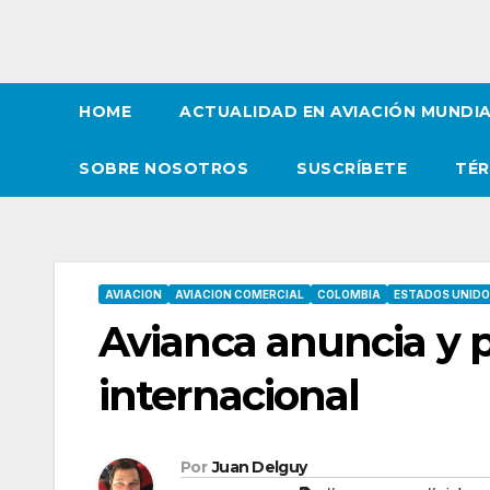
HOME
ACTUALIDAD EN AVIACIÓN MUNDI
SOBRE NOSOTROS
SUSCRÍBETE
TÉR
AVIACION
AVIACION COMERCIAL
COLOMBIA
ESTADOS UNID
Avianca anuncia y p
internacional
Por
Juan Delguy