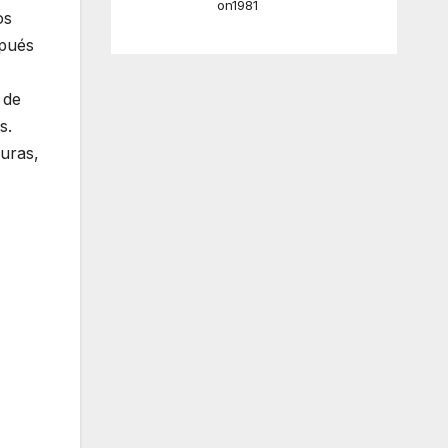
on1981
os
spués
 de
s.
uras,