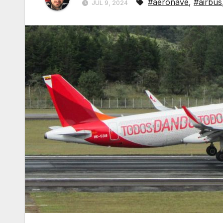
#aeronave
,
#airbus
JUL 9, 2024