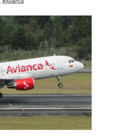
,
#Avianca