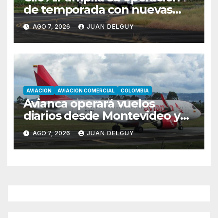
de temporada con nuevas
rutas hacia Cartagena y Tolú
AGO 7, 2026
JUAN DELGUY
AVIACION
AVIACION COMERCIAL
COLOMBIA
Avianca operará vuelos
diarios desde Montevideo y
Asunción hacia Bogotá
AGO 7, 2026
JUAN DELGUY