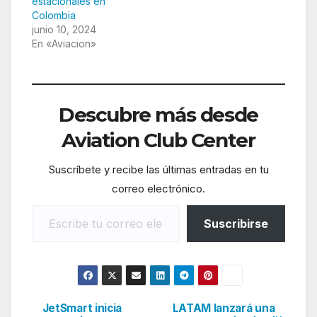
estacionales en
Colombia
junio 10, 2024
En «Aviacion»
Descubre más desde
Aviation Club Center
Suscríbete y recibe las últimas entradas en tu
correo electrónico.
Escribe tu correo electrónico…
Suscribirse
JetSmart inicia
LATAM lanzará una
Navegación