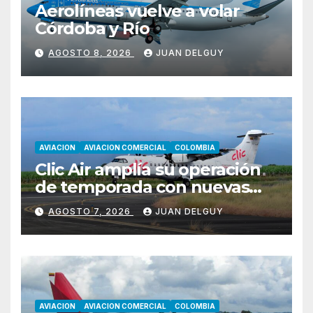
Aerolíneas vuelve a volar
Córdoba y Río
AGOSTO 8, 2026
JUAN DELGUY
AVIACION
AVIACION COMERCIAL
COLOMBIA
Clic Air amplía su operación
de temporada con nuevas
rutas hacia Cartagena y Tolú
AGOSTO 7, 2026
JUAN DELGUY
AVIACION
AVIACION COMERCIAL
COLOMBIA