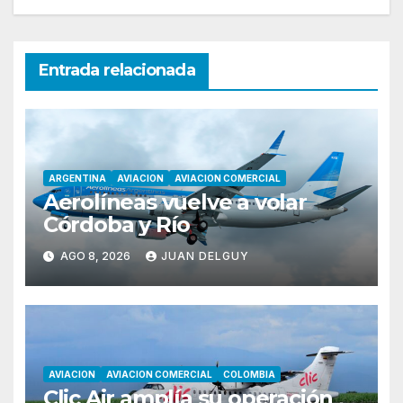
Entrada relacionada
ARGENTINA
AVIACION
AVIACION COMERCIAL
Aerolíneas vuelve a volar
Córdoba y Río
AGO 8, 2026
JUAN DELGUY
AVIACION
AVIACION COMERCIAL
COLOMBIA
Clic Air amplía su operación