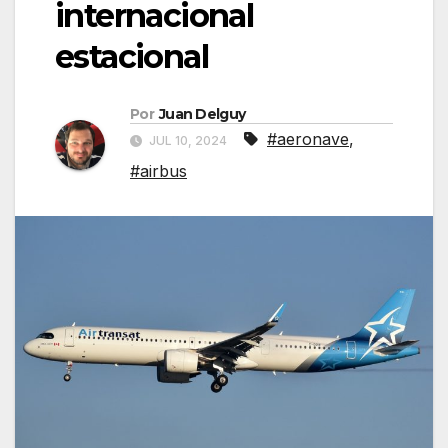
internacional
estacional
Por
Juan Delguy
#aeronave
,
JUL 10, 2024
#airbus