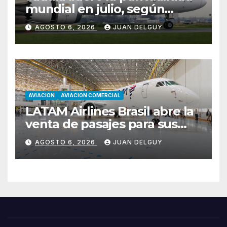
mundial en julio, según
Cirium
AGOSTO 6, 2026
JUAN DELGUY
AVIACION
AVIACION COMERCIAL
LATAM Airlines Brasil abre la
venta de pasajes para sus
nuevos Embraer E195-E2 y
AGOSTO 6, 2026
JUAN DELGUY
anuncia la expansión de su
red