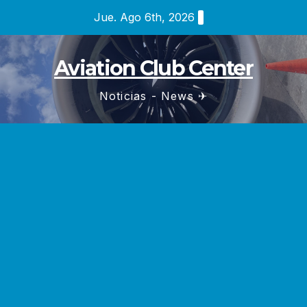
Saltar
Jue. Ago 6th, 2026
al
contenido
Aviation Club Center
Noticias - News ✈