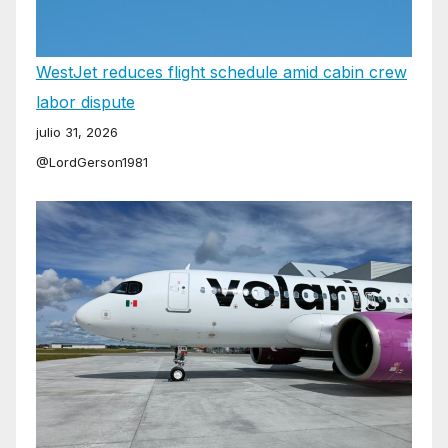
WestJet reduces flight schedule amid cabin crew
labor dispute
julio 31, 2026
@LordGerson1981