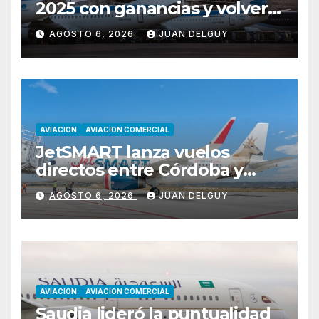
2025 con ganancias y volverá
a pagar impuesto a las
AGOSTO 6, 2026
JUAN DELGUY
ganancias
AVIACION
AVIACION COMERCIAL
JetSMART lanza vuelos
directos entre Córdoba y
Florianópolis
AGOSTO 6, 2026
JUAN DELGUY
AVIACION
AVIACION COMERCIAL
Saudia lideró la puntualidad