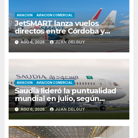
AVIACION
AVIACION COMERCIAL
JetSMART lanza vuelos
directos entre Córdoba y
Florianópolis
AGO 6, 2026
JUAN DELGUY
AVIACION
AVIACION COMERCIAL
Saudia lideró la puntualidad
mundial en julio, según
Cirium
AGO 6, 2026
JUAN DELGUY