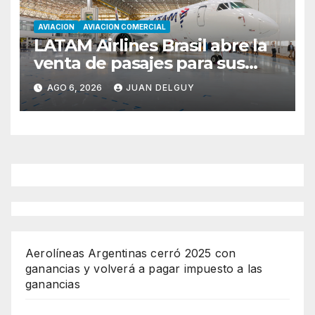
AVIACION
AVIACION COMERCIAL
LATAM Airlines Brasil abre la
venta de pasajes para sus
nuevos Embraer E195-E2 y
AGO 6, 2026
JUAN DELGUY
anuncia la expansión de su
red
Aerolíneas Argentinas cerró 2025 con
ganancias y volverá a pagar impuesto a las
ganancias