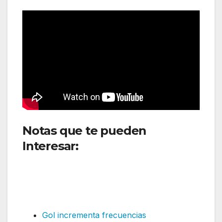
Notas que te pueden
Interesar:
Avianca Cargo y
AeroUnion anuncian la
llegada del nuevo avión A330
P2F
Gol incrementa frecuencias