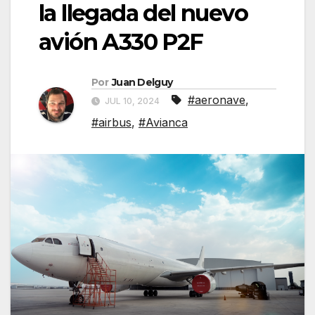
la llegada del nuevo
avión A330 P2F
Por
Juan Delguy
#aeronave
,
JUL 10, 2024
#airbus
,
#Avianca