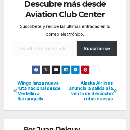
Descubre más desde
Aviation Club Center
Suscríbete y recibe las últimas entradas en tu
correo electrónico.
Escribe tu correo electrónico…
Suscribirse
Wingo lanza nueva
Alaska Airlines
Navegación
ruta nacional desde
anuncia la salida a la
Medellín a
venta de dieciocho
de
Barranquilla
rutas nuevas
entradas
Por
Juan Delguy