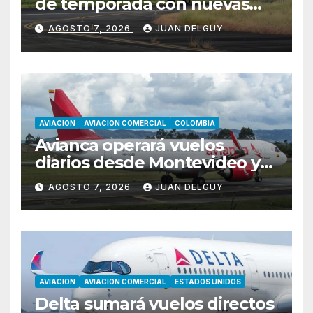
de temporada con nuevas
rutas hacia Cartagena y Tolú
AGOSTO 7, 2026
JUAN DELGUY
AVIACION
AVIACION COMERCIAL
COLOMBIA
Avianca operará vuelos
diarios desde Montevideo y
Asunción hacia Bogotá
AGOSTO 7, 2026
JUAN DELGUY
AVIACION
AVIACION COMERCIAL
ESTADOS UNIDOS
Delta sumará vuelos directos