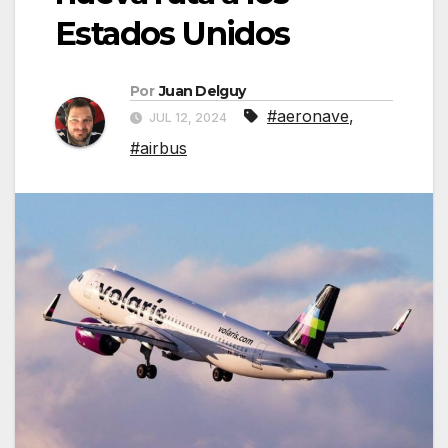
Estados Unidos
Por
Juan Delguy
#aeronave
,
JUL 12, 2024
#airbus