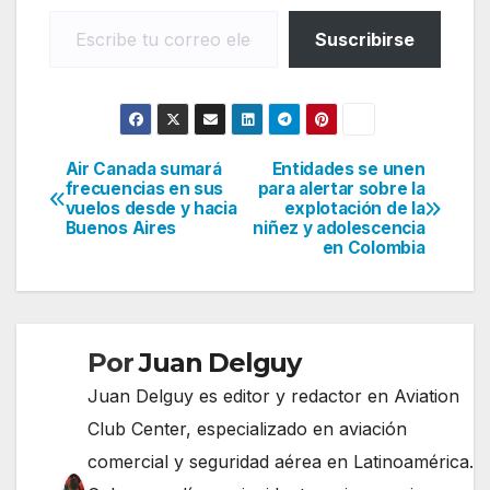
Escribe tu correo electrónico…
Suscribirse
Air Canada sumará
Entidades se unen
Navegación
frecuencias en sus
para alertar sobre la
vuelos desde y hacia
explotación de la
de
Buenos Aires
niñez y adolescencia
en Colombia
entradas
Por
Juan Delguy
Juan Delguy es editor y redactor en Aviation
Club Center, especializado en aviación
comercial y seguridad aérea en Latinoamérica.