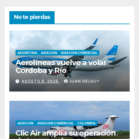
No te pierdas
ARGENTINA
AVIACION
AVIACION COMERCIAL
Aerolíneas vuelve a volar
Córdoba y Río
AGOSTO 8, 2026
JUAN DELGUY
AVIACION
AVIACION COMERCIAL
COLOMBIA
Clic Air amplía su operación