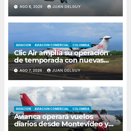
AGO 8, 2026
JUAN DELGUY
AVIACION
AVIACION COMERCIAL
COLOMBIA
Clic Air amplía su operación
de temporada con nuevas
rutas hacia Cartagena y Tolú
AGO 7, 2026
JUAN DELGUY
AVIACION
AVIACION COMERCIAL
COLOMBIA
Avianca operará vuelos
diarios desde Montevideo y