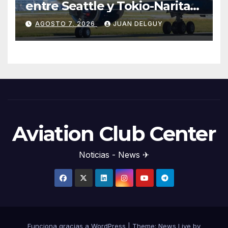
entre Seattle y Tokio-Narita
desde marzo de 2027
AGOSTO 7, 2026
JUAN DELGUY
Aviation Club Center
Noticias - News ✈
Funciona gracias a WordPress
|
Theme: News Live by