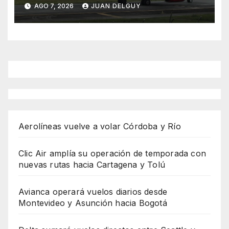
Asunción hacia Bogotá
AGO 7, 2026
JUAN DELGUY
Aerolíneas vuelve a volar Córdoba y Río
Clic Air amplía su operación de temporada con
nuevas rutas hacia Cartagena y Tolú
Avianca operará vuelos diarios desde
Montevideo y Asunción hacia Bogotá