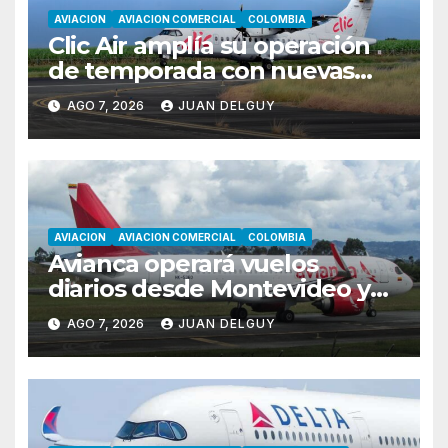
AVIACION
AVIACION COMERCIAL
COLOMBIA
Clic Air amplía su operación
de temporada con nuevas
rutas hacia Cartagena y Tolú
AGO 7, 2026
JUAN DELGUY
AVIACION
AVIACION COMERCIAL
COLOMBIA
Avianca operará vuelos
diarios desde Montevideo y
Asunción hacia Bogotá
AGO 7, 2026
JUAN DELGUY