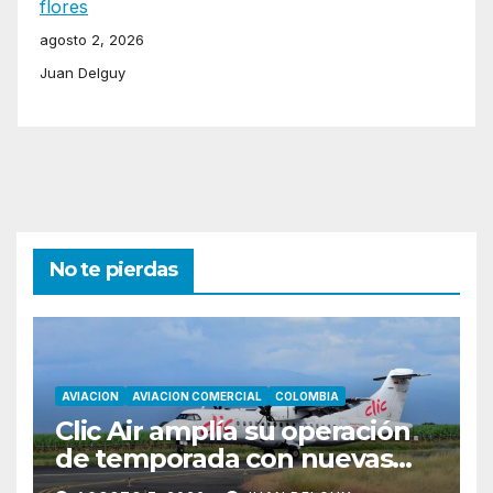
flores
agosto 2, 2026
Juan Delguy
No te pierdas
AVIACION
AVIACION COMERCIAL
COLOMBIA
Clic Air amplía su operación
de temporada con nuevas
rutas hacia Cartagena y Tolú