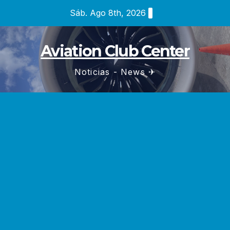
Saltar
Sáb. Ago 8th, 2026
al
contenido
Aviation Club Center
Noticias - News ✈