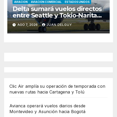
AVIACION
AVIACION COMERCIAL
ESTADOS UNIDOS
Delta sumará vuelos directos
entre Seattle y Tokio-Narita
desde marzo de 2027
AGO 7, 2026
JUAN DELGUY
Clic Air amplía su operación de temporada con
nuevas rutas hacia Cartagena y Tolú
Avianca operará vuelos diarios desde
Montevideo y Asunción hacia Bogotá