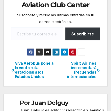
Aviation Club Center
Suscríbete y recibe las últimas entradas en tu
correo electrónico.
Escribe tu correo electrónico…
Suscribirse
Viva Aerobus pone a
Spirit Airlines
Navegación
la venta ruta
incrementará
estacional a los
frecuencias
de
Estados Unidos
internacionales
entradas
Por
Juan Delguy
Juan Delguy es editor y redactor en Aviation