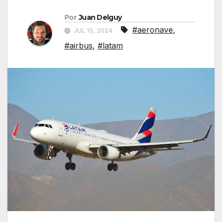
Por
Juan Delguy
#aeronave
,
JUL 15, 2024
#airbus
,
#latam