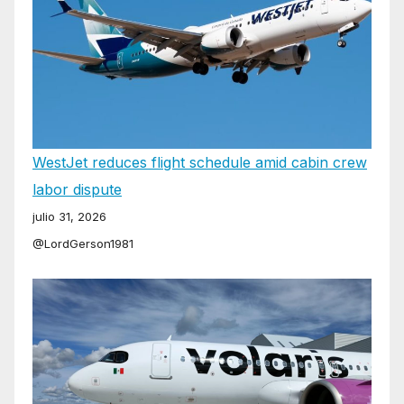
WestJet reduces flight schedule amid cabin crew
labor dispute
julio 31, 2026
@LordGerson1981