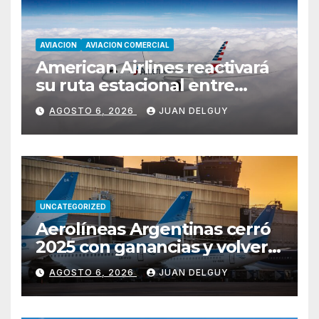
AVIACION
AVIACION COMERCIAL
American Airlines reactivará
su ruta estacional entre
Miami y Montevideo con
AGOSTO 6, 2026
JUAN DELGUY
vuelos diarios
UNCATEGORIZED
Aerolíneas Argentinas cerró
2025 con ganancias y volverá
a pagar impuesto a las
AGOSTO 6, 2026
JUAN DELGUY
ganancias