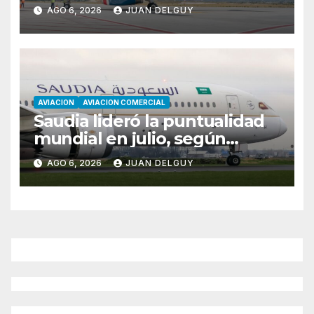
Florianópolis
AGO 6, 2026
JUAN DELGUY
AVIACION
AVIACION COMERCIAL
Saudia lideró la puntualidad
mundial en julio, según
Cirium
AGO 6, 2026
JUAN DELGUY