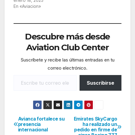
enero 18, 2025
En «Aviacion»
Descubre más desde
Aviation Club Center
Suscríbete y recibe las últimas entradas en tu
correo electrónico.
Escribe tu correo electrónico…
Suscribirse
Avianca fortalece su
Emirates SkyCargo
Navegación
presencia
ha realizado un
internacional
pedido en firme de
de