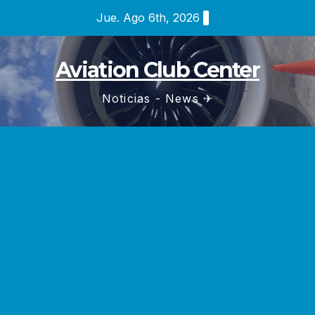
Saltar
Jue. Ago 6th, 2026
al
contenido
Aviation Club Center
Noticias - News ✈