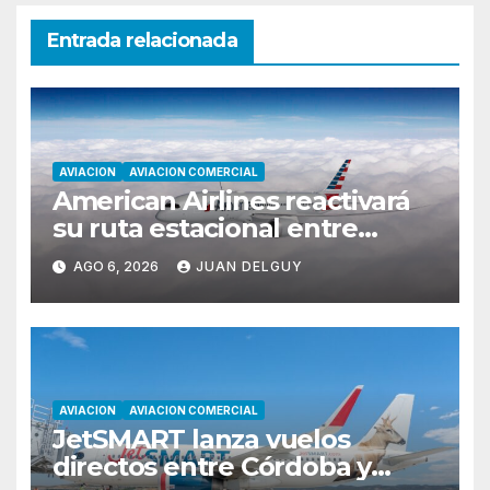
Entrada relacionada
AVIACION
AVIACION COMERCIAL
American Airlines reactivará
su ruta estacional entre
Miami y Montevideo con
AGO 6, 2026
JUAN DELGUY
vuelos diarios
AVIACION
AVIACION COMERCIAL
JetSMART lanza vuelos
directos entre Córdoba y