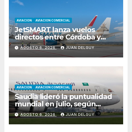
AVIACION
AVIACION COMERCIAL
JetSMART lanza vuelos
directos entre Córdoba y
Florianópolis
AGOSTO 6, 2026
JUAN DELGUY
AVIACION
AVIACION COMERCIAL
Saudia lideró la puntualidad
mundial en julio, según
Cirium
AGOSTO 6, 2026
JUAN DELGUY