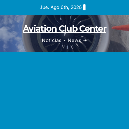
Saltar
Jue. Ago 6th, 2026
al
contenido
Aviation Club Center
Noticias - News ✈