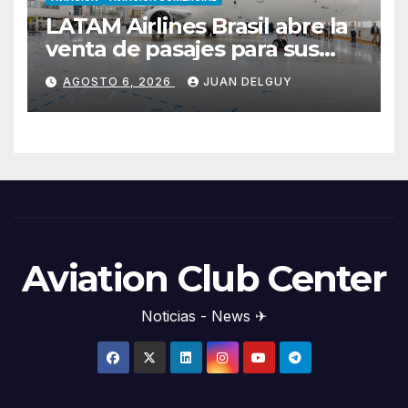
LATAM Airlines Brasil abre la
venta de pasajes para sus
nuevos Embraer E195-E2 y
AGOSTO 6, 2026
JUAN DELGUY
anuncia la expansión de su
red
Aviation Club Center
Noticias - News ✈