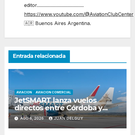
editor.......................................
https://www.youtube.com/@AviationClubCenter
🇦🇷 Buenos Aires Argentina.
Entrada relacionada
AVIACION
AVIACION COMERCIAL
JetSMART lanza vuelos
directos entre Córdoba y
Florianópolis
AGO 6, 2026
JUAN DELGUY