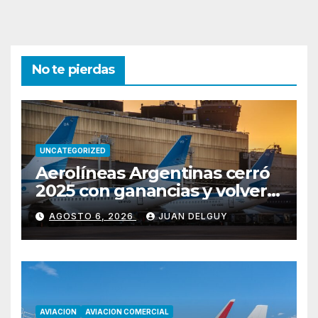
No te pierdas
UNCATEGORIZED
Aerolíneas Argentinas cerró
2025 con ganancias y volverá
a pagar impuesto a las
AGOSTO 6, 2026
JUAN DELGUY
ganancias
AVIACION
AVIACION COMERCIAL