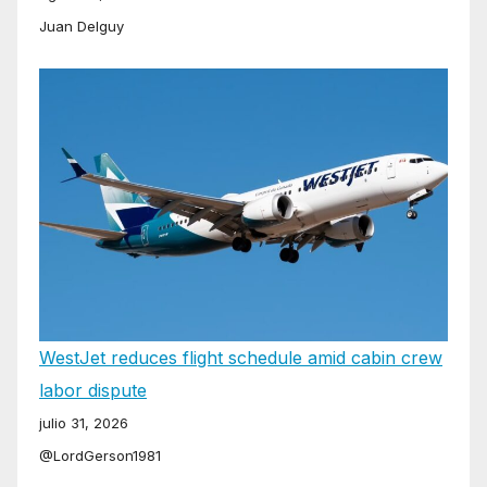
Juan Delguy
WestJet reduces flight schedule amid cabin crew
labor dispute
julio 31, 2026
@LordGerson1981