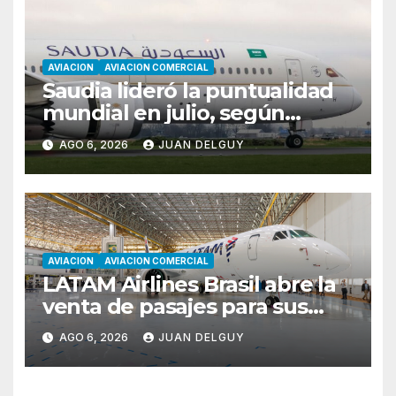
AVIACION
AVIACION COMERCIAL
Saudia lideró la puntualidad
mundial en julio, según
Cirium
AGO 6, 2026
JUAN DELGUY
AVIACION
AVIACION COMERCIAL
LATAM Airlines Brasil abre la
venta de pasajes para sus
nuevos Embraer E195-E2 y
AGO 6, 2026
JUAN DELGUY
anuncia la expansión de su
red