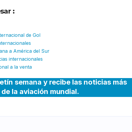
sar :
JetSmart cambia de aeropuerto 
nternacional de Gol
nternacionales
ana a América del Sur
cias internacionales
nal a la venta
etín semana y recibe las noticias más
 de la aviación mundial.