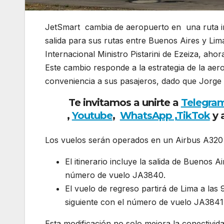
JetSmart cambia de aeropuerto en una ruta in
salida para sus rutas entre Buenos Aires y Lim
Internacional Ministro Pistarini de Ezeiza, ah
Este cambio responde a la estrategia de la ae
conveniencia a sus pasajeros, dado que Jorge
Te invitamos a unirte a
Telegra
,
Youtube
,
WhatsApp ,
TikTok
y 
Los vuelos serán operados en un Airbus A320 
El itinerario incluye la salida de Buenos A
número de vuelo JA3840.
El vuelo de regreso partirá de Lima a las 9
siguiente con el número de vuelo JA3841
Esta modificación no solo mejora la conectivi