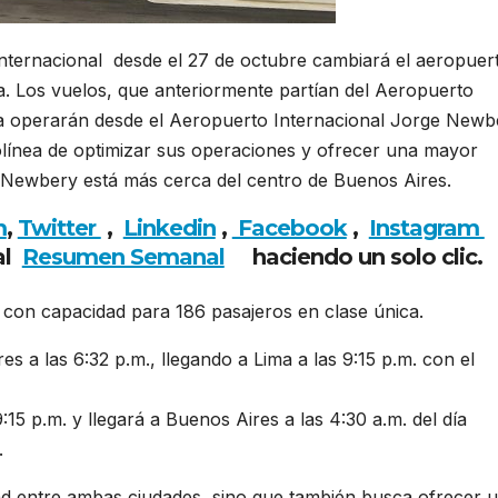
ternacional desde el 27 de octubre cambiará el aeropuer
a. Los vuelos, que anteriormente partían del Aeropuerto
ora operarán desde el Aeropuerto Internacional Jorge Newb
rolínea de optimizar sus operaciones y ofrecer una mayor
 Newbery está más cerca del centro de Buenos Aires.
m
,
Twitter
,
Linkedin
,
Facebook
,
Insta
gram
al
Resumen Semanal
haciendo un solo clic.
con capacidad para 186 pasajeros en clase única.
ires a las 6:32 p.m., llegando a Lima a las 9:15 p.m. con el
:15 p.m. y llegará a Buenos Aires a las 4:30 a.m. del día
.
dad entre ambas ciudades, sino que también busca ofrecer 