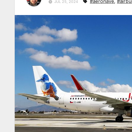
#aeronave
,
#airbu
JUL 25, 2024