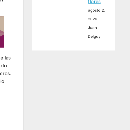
flores
agosto 2,
2026
Juan
Delguy
a las
erto
eros.
io
r