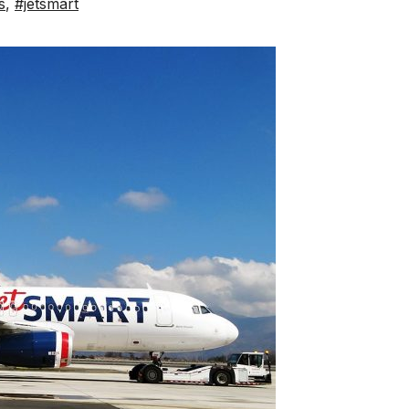
s
,
#jetsmart