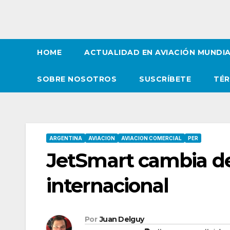
HOME
ACTUALIDAD EN AVIACIÓN MUNDI
SOBRE NOSOTROS
SUSCRÍBETE
TÉR
ARGENTINA
AVIACION
AVIACION COMERCIAL
PER
JetSmart cambia de
internacional
Por
Juan Delguy