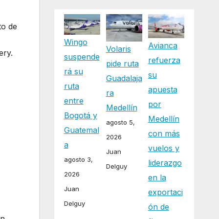
to de
Wingo
Avianca
Volaris
ery.
suspende
refuerza
pide ruta
rá su
su
Guadalaja
ruta
apuesta
ra
entre
por
Medellín
Bogotá y
Medellín
agosto 5,
Guatemal
con más
2026
a
vuelos y
Juan
agosto 3,
liderazgo
Delguy
2026
en la
Juan
exportaci
Delguy
ón de
un