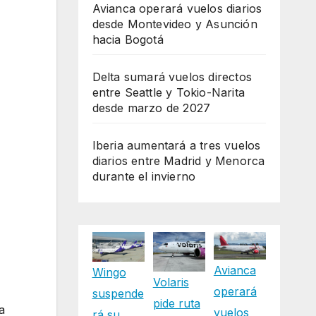
Avianca operará vuelos diarios
desde Montevideo y Asunción
hacia Bogotá
Delta sumará vuelos directos
entre Seattle y Tokio-Narita
desde marzo de 2027
Iberia aumentará a tres vuelos
diarios entre Madrid y Menorca
durante el invierno
Avianca
Wingo
Volaris
operará
suspende
pide ruta
a
vuelos
rá su