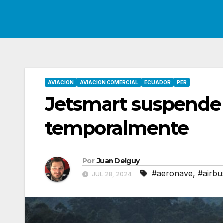
AVIACION
AVIACION COMERCIAL
ECUADOR
PER
Jetsmart suspende 
temporalmente
Por
Juan Delguy
#aeronave
,
#airbu
JUL 28, 2024