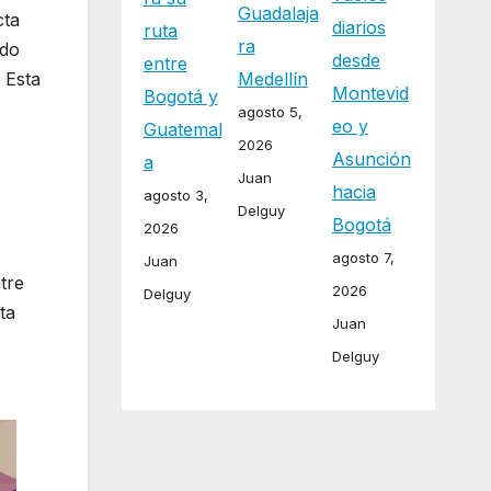
Guadalaja
cta
diarios
ruta
ra
edo
desde
entre
Medellín
 Esta
Montevid
Bogotá y
agosto 5,
eo y
Guatemal
2026
Asunción
a
Juan
hacia
agosto 3,
Delguy
Bogotá
2026
agosto 7,
Juan
tre
2026
Delguy
ta
Juan
Delguy