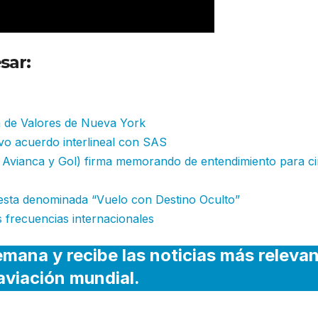
sar:
Jetsmart suspende ruta
e
a de Valores de Nueva York
vo acuerdo interlineal con SAS
e Avianca y Gol) firma memorando de entendimiento para c
sta denominada “Vuelo con Destino Oculto”
s frecuencias internacionales
emana y recibe las noticias más releva
 aviación mundial.