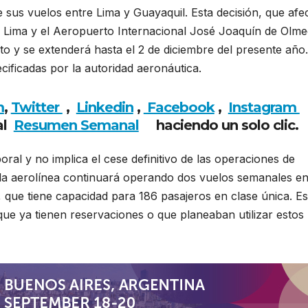
sus vuelos entre Lima y Guayaquil. Esta decisión, que afe
n Lima y el Aeropuerto Internacional José Joaquín de Olm
to y se extenderá hasta el 2 de diciembre del presente año.
ificadas por la autoridad aeronáutica.
m
,
Twitter
,
Linkedin
,
Facebook
,
Insta
gram
al
Resumen Semanal
haciendo un solo clic.
ral y no implica el cese definitivo de las operaciones de
, la aerolínea continuará operando dos vuelos semanales en
que tiene capacidad para 186 pasajeros en clase única. Es
que ya tienen reservaciones o que planeaban utilizar estos