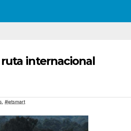
ruta internacional
s
,
#jetsmart