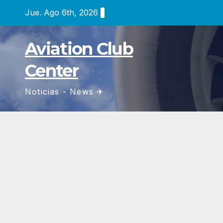
Saltar
Jue. Ago 6th, 2026
al
contenido
Aviation Club
Center
Noticias - News ✈