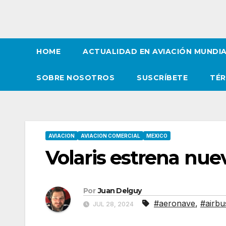
HOME
ACTUALIDAD EN AVIACIÓN MUNDI
SOBRE NOSOTROS
SUSCRÍBETE
TÉR
AVIACION
AVIACION COMERCIAL
MEXICO
Volaris estrena nue
Por
Juan Delguy
#aeronave
,
#airbu
JUL 28, 2024