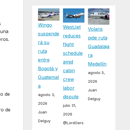
s
Wingo
WestJet
Volaris
 una
suspende
reduces
pide ruta
eros.
rá su
flight
Guadalaja
ruta
schedule
ra
entre
amid
Medellín
Bogotá y
cabin
agosto 5,
Guatemal
crew
2026
a
labor
Juan
ro de
agosto 3,
dispute
Delguy
2026
julio 31,
ro de
Juan
2026
Delguy
@LordGers