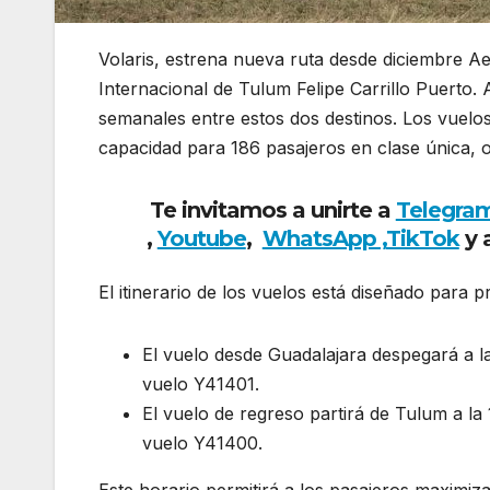
Volaris, estrena nueva ruta desde diciembre A
Internacional de Tulum Felipe Carrillo Puerto. A
semanales entre estos dos destinos. Los vuel
capacidad para 186 pasajeros en clase única, o
Te invitamos a unirte a
Telegra
,
Youtube
,
WhatsApp ,
TikTok
y 
El itinerario de los vuelos está diseñado para 
El vuelo desde Guadalajara despegará a l
vuelo Y41401.
El vuelo de regreso partirá de Tulum a la
vuelo Y41400.
Este horario permitirá a los pasajeros maximiz