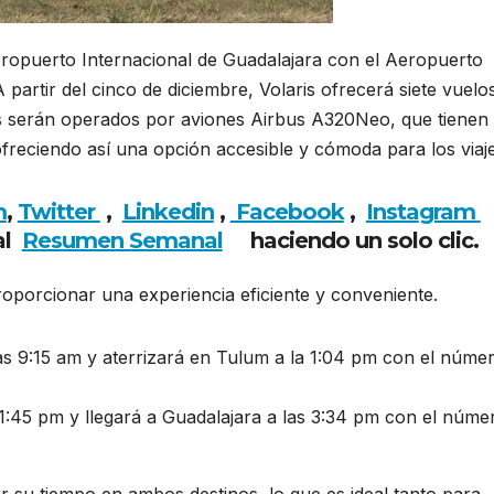
eropuerto Internacional de Guadalajara con el Aeropuerto
 partir del cinco de diciembre, Volaris ofrecerá siete vuelo
os serán operados por aviones Airbus A320Neo, que tienen
freciendo así una opción accesible y cómoda para los viaj
m
,
Twitter
,
Linkedin
,
Facebook
,
Insta
gram
al
Resumen Semanal
haciendo un solo clic.
proporcionar una experiencia eficiente y conveniente.
as 9:15 am y aterrizará en Tulum a la 1:04 pm con el núme
 1:45 pm y llegará a Guadalajara a las 3:34 pm con el núme
ar su tiempo en ambos destinos, lo que es ideal tanto para