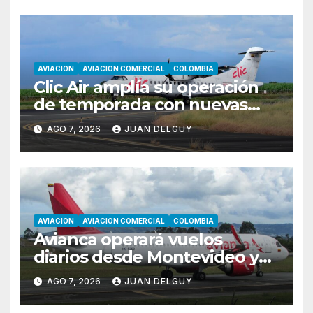
AVIACION
AVIACION COMERCIAL
COLOMBIA
Clic Air amplía su operación
de temporada con nuevas
rutas hacia Cartagena y Tolú
AGO 7, 2026
JUAN DELGUY
AVIACION
AVIACION COMERCIAL
COLOMBIA
Avianca operará vuelos
diarios desde Montevideo y
Asunción hacia Bogotá
AGO 7, 2026
JUAN DELGUY