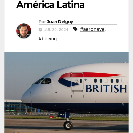
América Latina
Por
Juan Delguy
#aeronave
,
JUL 29, 2024
#boeing