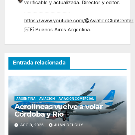
verificable y actualizada. Director y editor.
......................................
https://www.youtube.com/@AviationClubCenter
🇦🇷 Buenos Aires Argentina.
Entrada relacionada
ARGENTINA
AVIACION
AVIACION COMERCIAL
Aerolíneas vuelve a volar
Córdoba y Río
AGO 8, 2026
JUAN DELGUY