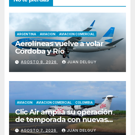
ARGENTINA
AVIACION
AVIACION COMERCIAL
Aerolíneas vuelve a volar
Córdoba y Río
AGOSTO 8, 2026
JUAN DELGUY
AVIACION
AVIACION COMERCIAL
COLOMBIA
Clic Air amplía su operación
de temporada con nuevas
rutas hacia Cartagena y Tolú
AGOSTO 7, 2026
JUAN DELGUY