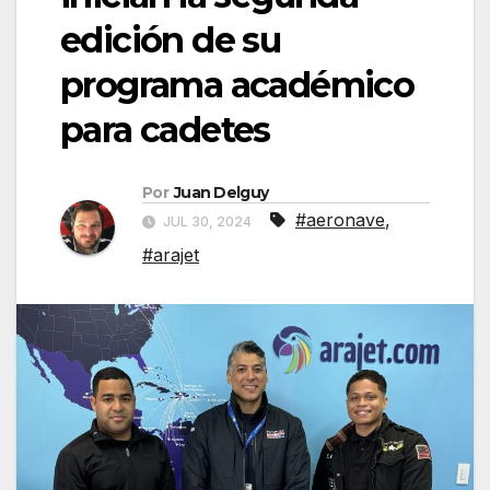
edición de su
programa académico
para cadetes
Por
Juan Delguy
#aeronave
,
JUL 30, 2024
#arajet