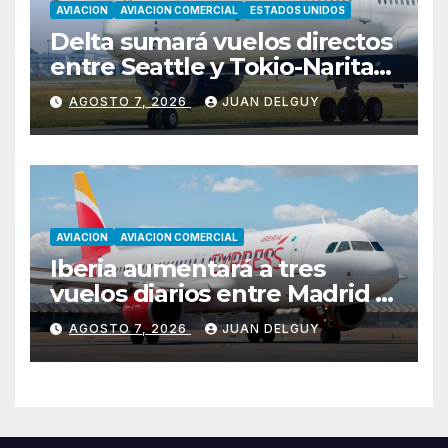
AVIACION
AVIACION COMERCIAL
ESTADOS UNIDOS
Delta sumará vuelos directos
entre Seattle y Tokio-Narita
desde marzo de 2027
AGOSTO 7, 2026
JUAN DELGUY
AVIACION
AVIACION COMERCIAL
Iberia aumentará a tres
vuelos diarios entre Madrid y
Menorca durante el invierno
AGOSTO 7, 2026
JUAN DELGUY