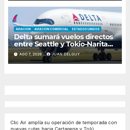
AVIACION
AVIACION COMERCIAL
ESTADOS UNIDOS
Delta sumará vuelos directos
entre Seattle y Tokio-Narita
desde marzo de 2027
AGO 7, 2026
JUAN DELGUY
Clic Air amplía su operación de temporada con
nuevas rutas hacia Cartagena y Tolú