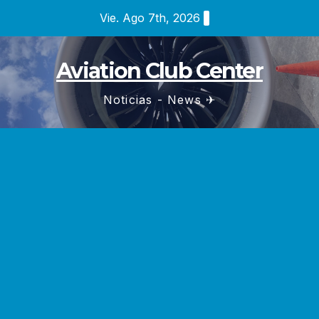
Saltar
Vie. Ago 7th, 2026
al
contenido
Aviation Club Center
Noticias - News ✈