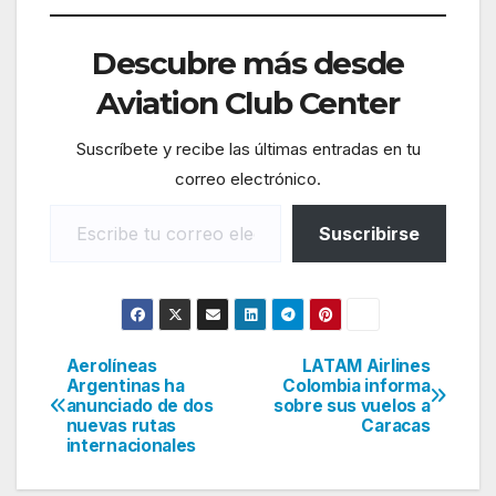
Descubre más desde
Aviation Club Center
Suscríbete y recibe las últimas entradas en tu
correo electrónico.
Escribe tu correo electrónico…
Suscribirse
Aerolíneas
LATAM Airlines
Navegación
Argentinas ha
Colombia informa
anunciado de dos
sobre sus vuelos a
de
nuevas rutas
Caracas
internacionales
entradas