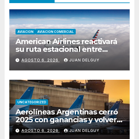
AVIACION
AVIACION COMERCIAL
American Airlines reactivará
su ruta estacional entre
Miami y Montevideo con
AGOSTO 6, 2026
JUAN DELGUY
vuelos diarios
UNCATEGORIZED
Aerolíneas Argentinas cerró
2025 con ganancias y volverá
a pagar impuesto a las
AGOSTO 6, 2026
JUAN DELGUY
ganancias