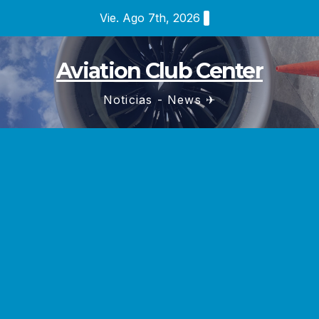
Saltar
Vie. Ago 7th, 2026
al
contenido
Aviation Club Center
Noticias - News ✈