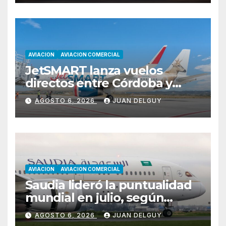
AVIACION
AVIACION COMERCIAL
JetSMART lanza vuelos
directos entre Córdoba y
Florianópolis
AGOSTO 6, 2026
JUAN DELGUY
AVIACION
AVIACION COMERCIAL
Saudia lideró la puntualidad
mundial en julio, según
Cirium
AGOSTO 6, 2026
JUAN DELGUY