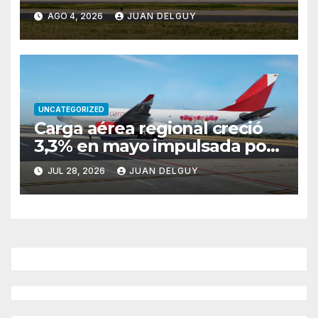
entre Buenos Aires y Río de
AGO 4, 2026
JUAN DELGUY
Janeiro tras reiteradas
cancelaciones
UNCATEGORIZED
Carga aérea regional creció
3,3% en mayo impulsada por
Brasil y Colombia
JUL 28, 2026
JUAN DELGUY