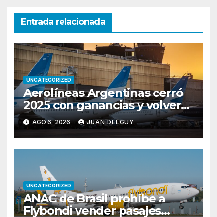
Entrada relacionada
UNCATEGORIZED
Aerolíneas Argentinas cerró
2025 con ganancias y volverá
a pagar impuesto a las
AGO 6, 2026
JUAN DELGUY
ganancias
UNCATEGORIZED
ANAC de Brasil prohíbe a
Flybondi vender pasajes