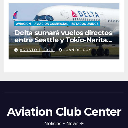
AVIACION
AVIACION COMERCIAL
ESTADOS UNIDOS
Delta sumará vuelos directos
entre Seattle y Tokio-Narita
desde marzo de 2027
AGOSTO 7, 2026
JUAN DELGUY
Aviation Club Center
Noticias - News ✈