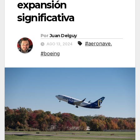
expansión
significativa
Por
Juan Delguy
#aeronave
,
AGO 13, 2024
#boeing