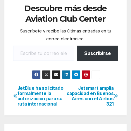
Descubre más desde
Aviation Club Center
Suscríbete y recibe las últimas entradas en tu
correo electrónico.
Escribe tu correo electrónico…
Suscribirse
JetBlue ha solicitado
Jetsmart amplia
Navegación
formalmente la
capacidad en Buenos
autorización para su
Aires con el Airbus
de
ruta internacional
321
entradas