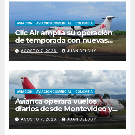
AVIACION
AVIACION COMERCIAL
COLOMBIA
Clic Air amplía su operación
de temporada con nuevas
rutas hacia Cartagena y Tolú
AGOSTO 7, 2026
JUAN DELGUY
AVIACION
AVIACION COMERCIAL
COLOMBIA
Avianca operará vuelos
diarios desde Montevideo y
Asunción hacia Bogotá
AGOSTO 7, 2026
JUAN DELGUY