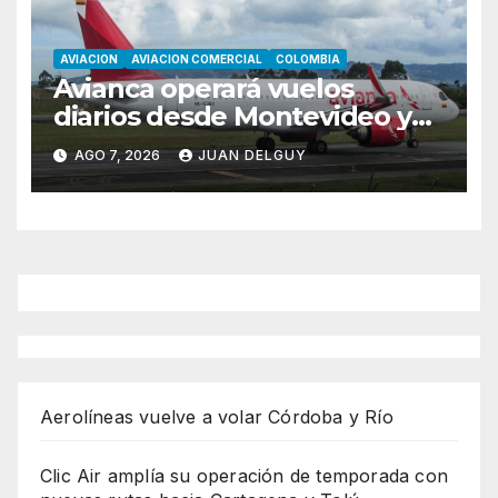
AVIACION
AVIACION COMERCIAL
COLOMBIA
Avianca operará vuelos
diarios desde Montevideo y
Asunción hacia Bogotá
AGO 7, 2026
JUAN DELGUY
Aerolíneas vuelve a volar Córdoba y Río
Clic Air amplía su operación de temporada con