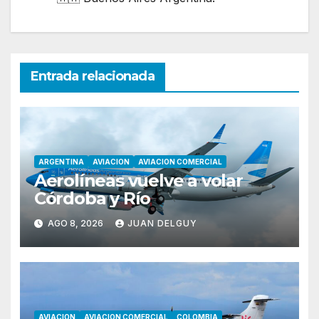
Entrada relacionada
ARGENTINA
AVIACION
AVIACION COMERCIAL
Aerolíneas vuelve a volar
Córdoba y Río
AGO 8, 2026
JUAN DELGUY
AVIACION
AVIACION COMERCIAL
COLOMBIA