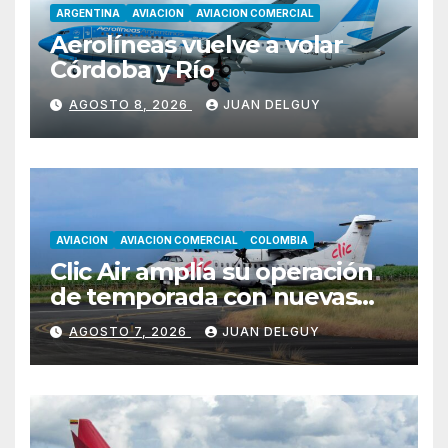
ARGENTINA
AVIACION
AVIACION COMERCIAL
Aerolíneas vuelve a volar
Córdoba y Río
AGOSTO 8, 2026
JUAN DELGUY
AVIACION
AVIACION COMERCIAL
COLOMBIA
Clic Air amplía su operación
de temporada con nuevas
rutas hacia Cartagena y Tolú
AGOSTO 7, 2026
JUAN DELGUY