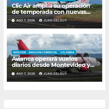
Clic Air amplía su operación
de temporada con nuevas
rutas hacia Cartagena y Tolú
AGO 7, 2026
JUAN DELGUY
AVIACION
AVIACION COMERCIAL
COLOMBIA
Avianca operará vuelos
diarios desde Montevideo y
Asunción hacia Bogotá
AGO 7, 2026
JUAN DELGUY