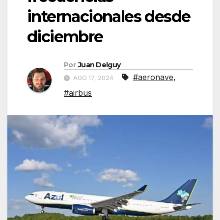
internacionales desde
diciembre
Por
Juan Delguy
#aeronave
,
AGO 17, 2024
#airbus