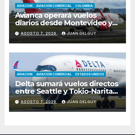
AVIACION
AVIACION COMERCIAL
COLOMBIA
Avianca operará vuelos
diarios desde Montevideo y
Asunción hacia Bogotá
AGOSTO 7, 2026
JUAN DELGUY
AVIACION
AVIACION COMERCIAL
ESTADOS UNIDOS
Delta sumará vuelos directos
entre Seattle y Tokio-Narita
desde marzo de 2027
AGOSTO 7, 2026
JUAN DELGUY