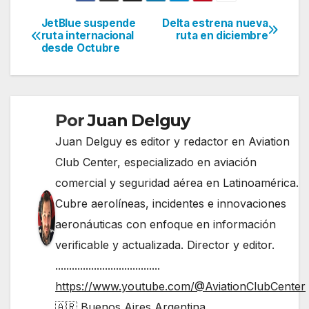
JetBlue suspende
Delta estrena nueva
Navegación
ruta internacional
ruta en diciembre
desde Octubre
de
entradas
Por
Juan Delguy
Juan Delguy es editor y redactor en Aviation
Club Center, especializado en aviación
comercial y seguridad aérea en Latinoamérica.
Cubre aerolíneas, incidentes e innovaciones
aeronáuticas con enfoque en información
verificable y actualizada. Director y editor.
......................................
https://www.youtube.com/@AviationClubCenter
🇦🇷 Buenos Aires Argentina.