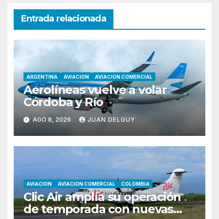
Entrada relacionada
ARGENTINA
AVIACION
AVIACION COMERCIAL
Aerolíneas vuelve a volar
Córdoba y Río
AGO 8, 2026
JUAN DELGUY
AVIACION
AVIACION COMERCIAL
COLOMBIA
Clic Air amplía su operación
de temporada con nuevas