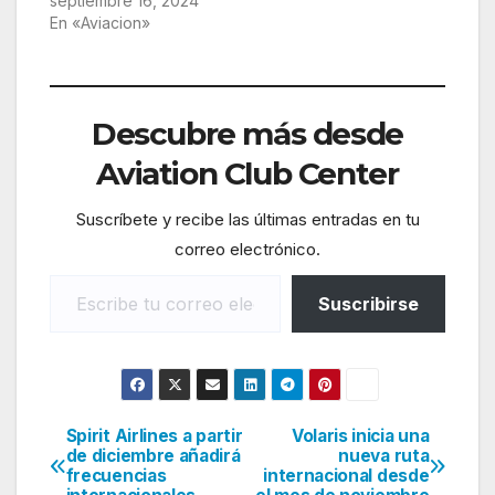
septiembre 16, 2024
En «Aviacion»
Descubre más desde
Aviation Club Center
Suscríbete y recibe las últimas entradas en tu
correo electrónico.
Escribe tu correo electrónico…
Suscribirse
Spirit Airlines a partir
Volaris inicia una
Navegación
de diciembre añadirá
nueva ruta
frecuencias
internacional desde
de