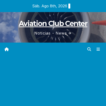
Saltar
Sáb. Ago 8th, 2026
al
contenido
Aviation Club Center
Noticias - News ✈