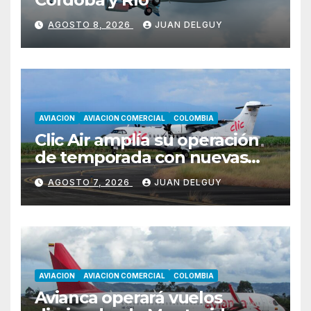
AGOSTO 8, 2026
JUAN DELGUY
AVIACION
AVIACION COMERCIAL
COLOMBIA
Clic Air amplía su operación
de temporada con nuevas
rutas hacia Cartagena y Tolú
AGOSTO 7, 2026
JUAN DELGUY
AVIACION
AVIACION COMERCIAL
COLOMBIA
Avianca operará vuelos