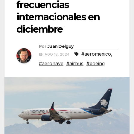
frecuencias
internacionales en
diciembre
Por
Juan Delguy
#aeromexico
,
AGO 18, 2024
#aeronave
,
#airbus
,
#boeing