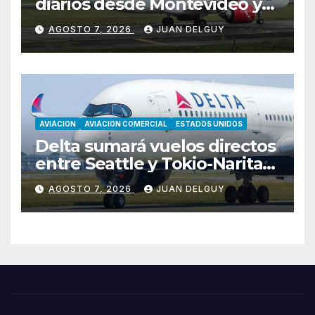
diarios desde Montevideo y
Asunción hacia Bogotá
AGOSTO 7, 2026
JUAN DELGUY
AVIACION
AVIACION COMERCIAL
ESTADOS UNIDOS
Delta sumará vuelos directos
entre Seattle y Tokio-Narita
desde marzo de 2027
AGOSTO 7, 2026
JUAN DELGUY