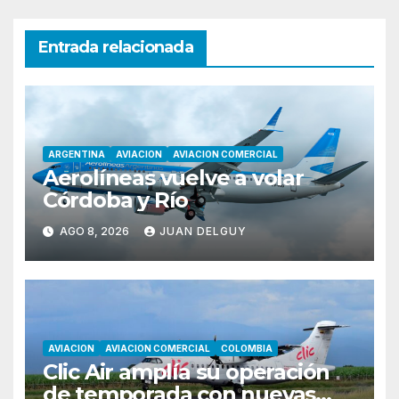
Entrada relacionada
ARGENTINA
AVIACION
AVIACION COMERCIAL
Aerolíneas vuelve a volar
Córdoba y Río
AGO 8, 2026
JUAN DELGUY
AVIACION
AVIACION COMERCIAL
COLOMBIA
Clic Air amplía su operación
de temporada con nuevas