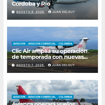
Córdoba y Río
AGOSTO 8, 2026
JUAN DELGUY
AVIACION
AVIACION COMERCIAL
COLOMBIA
Clic Air amplía su operación
de temporada con nuevas
rutas hacia Cartagena y Tolú
AGOSTO 7, 2026
JUAN DELGUY
AVIACION
AVIACION COMERCIAL
COLOMBIA
Avianca operará vuelos