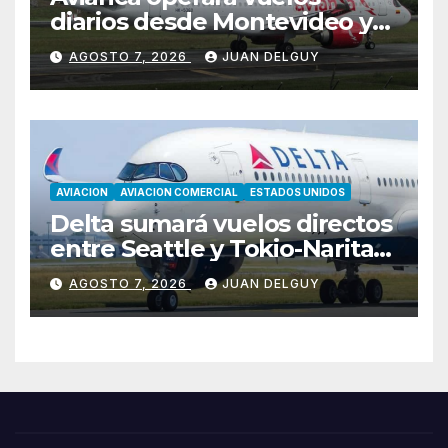
diarios desde Montevideo y
Asunción hacia Bogotá
AGOSTO 7, 2026
JUAN DELGUY
AVIACION
AVIACION COMERCIAL
ESTADOS UNIDOS
Delta sumará vuelos directos
entre Seattle y Tokio-Narita
desde marzo de 2027
AGOSTO 7, 2026
JUAN DELGUY