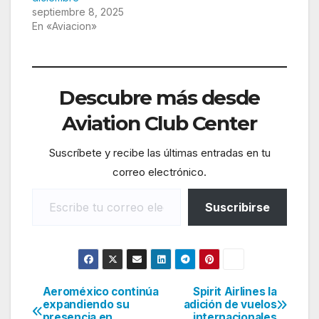
septiembre 8, 2025
En «Aviacion»
Descubre más desde
Aviation Club Center
Suscríbete y recibe las últimas entradas en tu
correo electrónico.
Escribe tu correo electrónico…
Suscribirse
Aeroméxico continúa
Spirit Airlines la
Navegación
expandiendo su
adición de vuelos
presencia en
internacionales