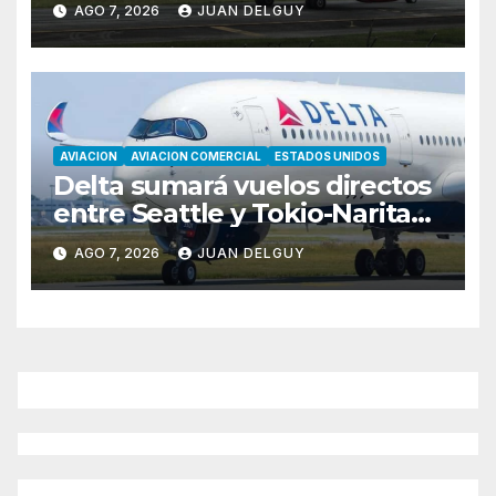
AGO 7, 2026
JUAN DELGUY
AVIACION
AVIACION COMERCIAL
ESTADOS UNIDOS
Delta sumará vuelos directos
entre Seattle y Tokio-Narita
desde marzo de 2027
AGO 7, 2026
JUAN DELGUY