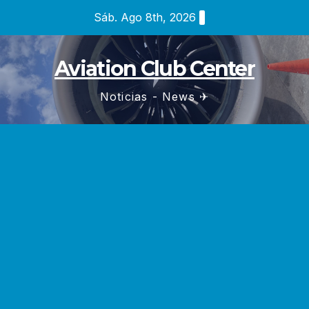
Saltar
Sáb. Ago 8th, 2026
al
contenido
Aviation Club Center
Noticias - News ✈