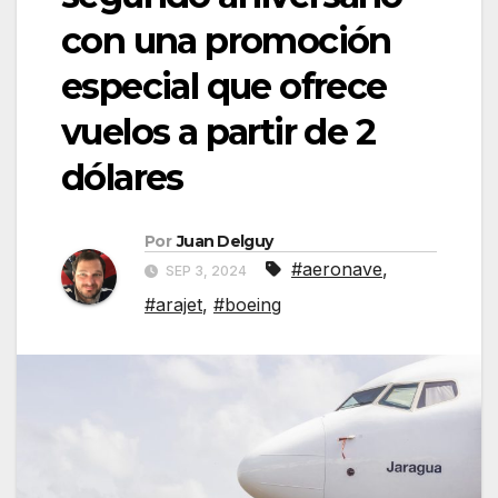
con una promoción
especial que ofrece
vuelos a partir de 2
dólares
Por
Juan Delguy
#aeronave
,
SEP 3, 2024
#arajet
,
#boeing