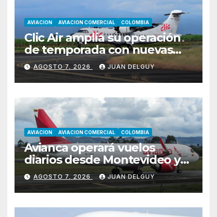
AVIACION
AVIACION COMERCIAL
COLOMBIA
Clic Air amplía su operación
de temporada con nuevas
rutas hacia Cartagena y Tolú
AGOSTO 7, 2026
JUAN DELGUY
AVIACION
AVIACION COMERCIAL
COLOMBIA
Avianca operará vuelos
diarios desde Montevideo y
Asunción hacia Bogotá
AGOSTO 7, 2026
JUAN DELGUY