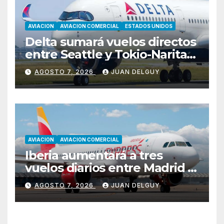
AVIACION
AVIACION COMERCIAL
ESTADOS UNIDOS
Delta sumará vuelos directos
entre Seattle y Tokio-Narita
desde marzo de 2027
AGOSTO 7, 2026
JUAN DELGUY
AVIACION
AVIACION COMERCIAL
Iberia aumentará a tres
vuelos diarios entre Madrid y
Menorca durante el invierno
AGOSTO 7, 2026
JUAN DELGUY