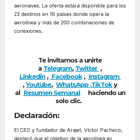
aeronaves. La oferta estará disponible para los
23 destinos en 16 países donde opera la
aerolínea y más de 200 combinaciones de
conexiones.
Arajet celebra su segundo
aniversario con una promoción especial que
ofrece vuelos a partir de 2 dólares
Te invitamos a unirte
a
Telegram
,
Twitter
,
Linkedin
,
Facebook
,
Insta
gram
,
Youtube
,
WhatsApp ,
TikTok
y
al
Resumen Semanal
haciendo un
solo clic.
Declaración:
El CEO y fundador de Arajet, Víctor Pacheco,
destacó que el objetivo de la aerolínea es