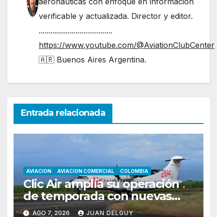
aeronáuticas con enfoque en información
verificable y actualizada. Director y editor.
......................................
https://www.youtube.com/@AviationClubCenter
🇦🇷 Buenos Aires Argentina.
Entrada relacionada
AVIACION
AVIACION COMERCIAL
COLOMBIA
Clic Air amplía su operación
de temporada con nuevas
rutas hacia Cartagena y Tolú
AGO 7, 2026
JUAN DELGUY