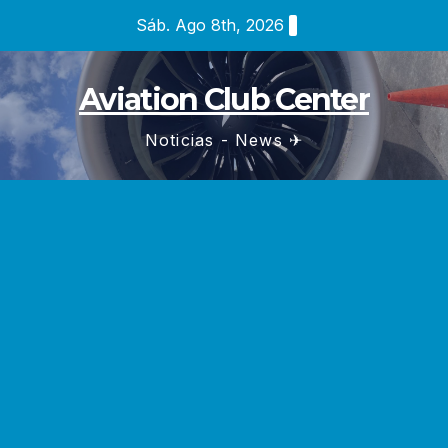
Saltar
Sáb. Ago 8th, 2026
al
contenido
Aviation Club Center
Noticias - News ✈