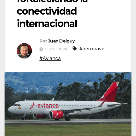
conectividad
internacional
Por
Juan Delguy
#aeronave
,
SEP 9, 2024
#Avianca