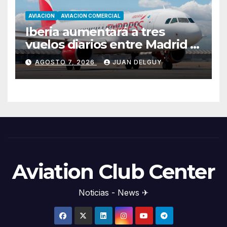
AVIACION
AVIACION COMERCIAL
Iberia aumentará a tres
vuelos diarios entre Madrid y
Menorca durante el invierno
AGOSTO 7, 2026
JUAN DELGUY
Aviation Club Center
Noticias - News ✈