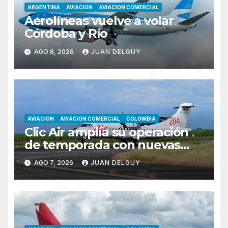
ARGENTINA
AVIACION
AVIACION COMERCIAL
Aerolíneas vuelve a volar
Córdoba y Río
AGO 8, 2026
JUAN DELGUY
AVIACION
AVIACION COMERCIAL
COLOMBIA
Clic Air amplía su operación
de temporada con nuevas
rutas hacia Cartagena y Tolú
AGO 7, 2026
JUAN DELGUY