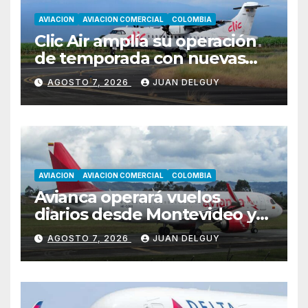
AVIACION
AVIACION COMERCIAL
COLOMBIA
Clic Air amplía su operación
de temporada con nuevas
rutas hacia Cartagena y Tolú
AGOSTO 7, 2026
JUAN DELGUY
AVIACION
AVIACION COMERCIAL
COLOMBIA
Avianca operará vuelos
diarios desde Montevideo y
Asunción hacia Bogotá
AGOSTO 7, 2026
JUAN DELGUY