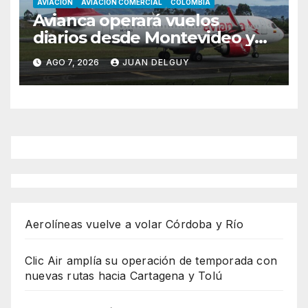
AVIACION
AVIACION COMERCIAL
COLOMBIA
Avianca operará vuelos
diarios desde Montevideo y
Asunción hacia Bogotá
AGO 7, 2026
JUAN DELGUY
Aerolíneas vuelve a volar Córdoba y Río
Clic Air amplía su operación de temporada con
nuevas rutas hacia Cartagena y Tolú