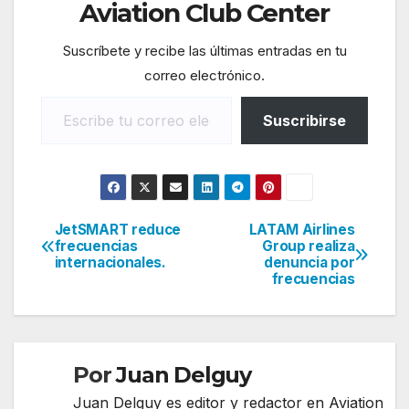
Aviation Club Center
Suscríbete y recibe las últimas entradas en tu
correo electrónico.
Escribe tu correo electrónico…
Suscribirse
JetSMART reduce
LATAM Airlines
Navegación
frecuencias
Group realiza
internacionales.
denuncia por
de
frecuencias
entradas
Por
Juan Delguy
Juan Delguy es editor y redactor en Aviation