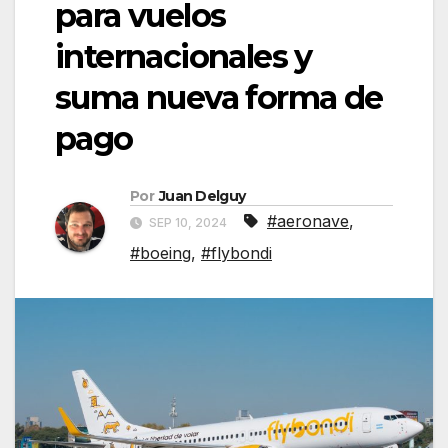
para vuelos
internacionales y
suma nueva forma de
pago
Por
Juan Delguy
#aeronave
,
SEP 10, 2024
#boeing
,
#flybondi