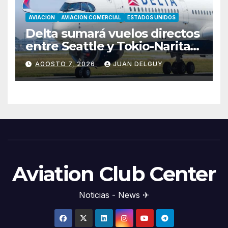
AVIACION
AVIACION COMERCIAL
ESTADOS UNIDOS
Delta sumará vuelos directos
entre Seattle y Tokio-Narita
desde marzo de 2027
AGOSTO 7, 2026
JUAN DELGUY
Aviation Club Center
Noticias - News ✈