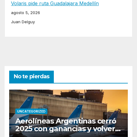
Volaris pide ruta Guadalajara Medellín
agosto 5, 2026
Juan Delguy
No te pierdas
UNCATEGORIZED
Aerolíneas Argentinas cerró
2025 con ganancias y volverá
a pagar impuesto a las