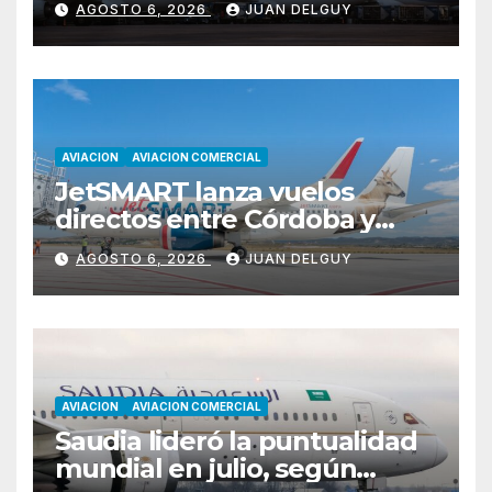
AGOSTO 6, 2026
JUAN DELGUY
ganancias
AVIACION
AVIACION COMERCIAL
JetSMART lanza vuelos
directos entre Córdoba y
Florianópolis
AGOSTO 6, 2026
JUAN DELGUY
AVIACION
AVIACION COMERCIAL
Saudia lideró la puntualidad
mundial en julio, según