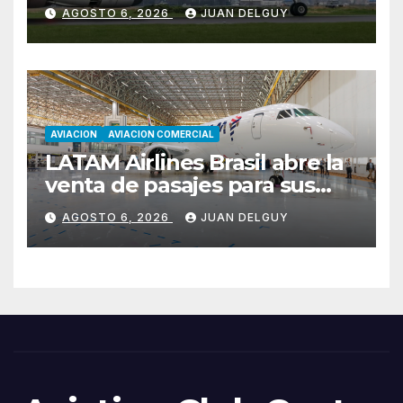
Cirium
AGOSTO 6, 2026
JUAN DELGUY
AVIACION
AVIACION COMERCIAL
LATAM Airlines Brasil abre la
venta de pasajes para sus
nuevos Embraer E195-E2 y
AGOSTO 6, 2026
JUAN DELGUY
anuncia la expansión de su
red