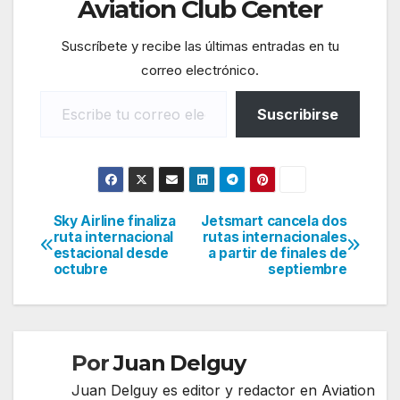
Aviation Club Center
Suscríbete y recibe las últimas entradas en tu
correo electrónico.
Escribe tu correo electrónico…
Suscribirse
Sky Airline finaliza
Jetsmart cancela dos
Navegación
ruta internacional
rutas internacionales
estacional desde
a partir de finales de
de
octubre
septiembre
entradas
Por
Juan Delguy
Juan Delguy es editor y redactor en Aviation