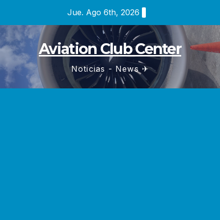
Saltar
Jue. Ago 6th, 2026
al
contenido
Aviation Club Center
Noticias - News ✈