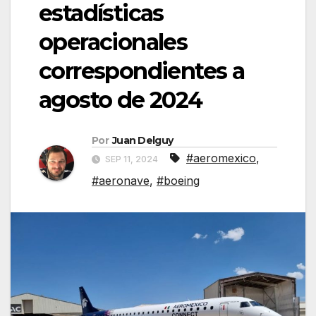
estadísticas
operacionales
correspondientes a
agosto de 2024
Por
Juan Delguy
#aeromexico
,
SEP 11, 2024
#aeronave
,
#boeing