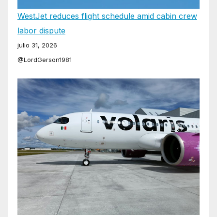
WestJet reduces flight schedule amid cabin crew
labor dispute
julio 31, 2026
@LordGerson1981