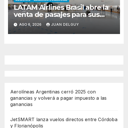
LATAM Airlines Brasil abre la
venta de pasajes para sus
nuevos Embraer E195-E2 y
AGO 6, 2026
JUAN DELGUY
anuncia la expansión de su
red
Aerolíneas Argentinas cerró 2025 con
ganancias y volverá a pagar impuesto a las
ganancias
JetSMART lanza vuelos directos entre Córdoba
y Florianópolis