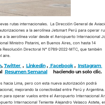
evas rutas internacionales. La Dirección General de Aviac
utorizaciones a la aerolínea Jetsmart Perú para operar ru
te a la aerolínea volar desde el Aeropuerto Internacional J
onal Ministro Pistarini, en Buenos Aires, con hasta 14
 la Resolución Directoral N° 0789-2022-MTC, que también
 aire.
m
,
Twitter
,
Linkedin
,
Facebook
,
Insta
gram
al
Resumen Semanal
haciendo un solo clic.
s hacia Lima, pero con esta nueva autorización podrá
acional, mejorando la conectividad entre Perú y Argentina.
ón para operar vuelos entre el Aeropuerto Internacional A
opuerto Internacional Teniente Alejandro Velasco Astete, e