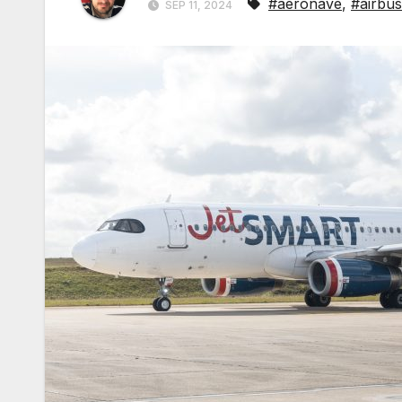
#aeronave
,
#airbus
SEP 11, 2024