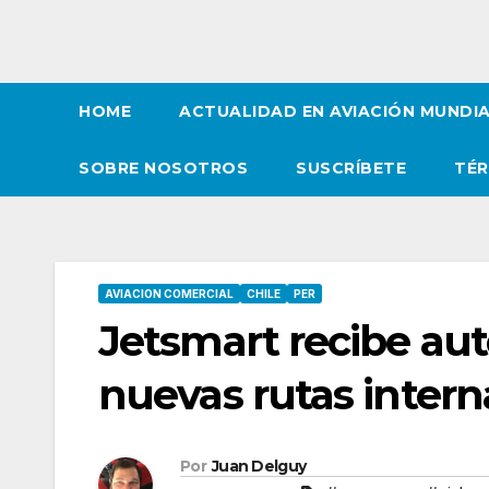
HOME
ACTUALIDAD EN AVIACIÓN MUNDI
SOBRE NOSOTROS
SUSCRÍBETE
TÉR
AVIACION COMERCIAL
CHILE
PER
Jetsmart recibe aut
nuevas rutas intern
Por
Juan Delguy