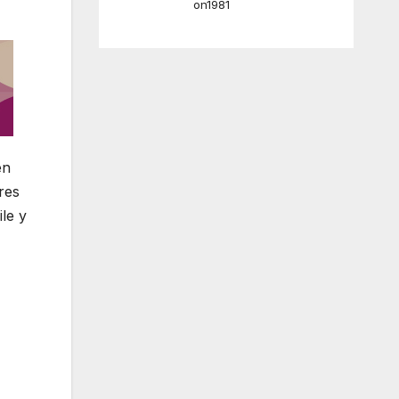
on1981
en
res
le y