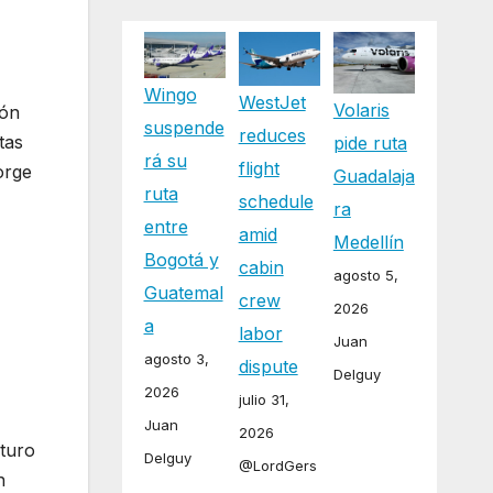
Wingo
WestJet
Volaris
ión
suspende
reduces
tas
pide ruta
rá su
flight
orge
Guadalaja
ruta
schedule
ra
entre
amid
Medellín
Bogotá y
cabin
agosto 5,
Guatemal
crew
2026
a
labor
Juan
agosto 3,
dispute
Delguy
2026
julio 31,
Juan
2026
rturo
Delguy
@LordGers
n