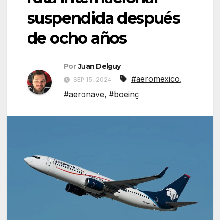
suspendida después
de ocho años
Por
Juan Delguy
#aeromexico
,
SEP 15, 2024
#aeronave
,
#boeing