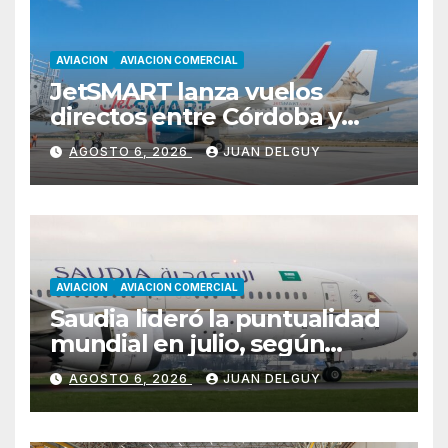
AVIACION
AVIACION COMERCIAL
JetSMART lanza vuelos
directos entre Córdoba y
Florianópolis
AGOSTO 6, 2026
JUAN DELGUY
AVIACION
AVIACION COMERCIAL
Saudia lideró la puntualidad
mundial en julio, según
Cirium
AGOSTO 6, 2026
JUAN DELGUY