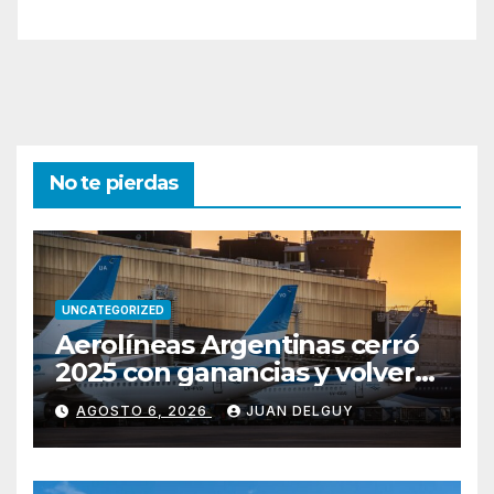
No te pierdas
UNCATEGORIZED
Aerolíneas Argentinas cerró
2025 con ganancias y volverá
a pagar impuesto a las
AGOSTO 6, 2026
JUAN DELGUY
ganancias