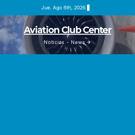
Saltar
Jue. Ago 6th, 2026
al
contenido
Aviation Club Center
Noticias - News ✈