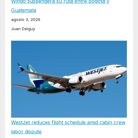
Wingo suspenderá su ruta entre Bogotá y
Guatemala
agosto 3, 2026
Juan Delguy
WestJet reduces flight schedule amid cabin crew
labor dispute