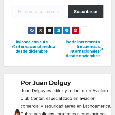
Escribe tu correo electrónico…
Suscribirse
Avianca con ruta
Iberia incrementa
Navegación
internacional inédita
frecuencias
desde diciembre
internacionales
de
desde noviembre
entradas
Por
Juan Delguy
Juan Delguy es editor y redactor en Aviation
Club Center, especializado en aviación
comercial y seguridad aérea en Latinoamérica.
Cubre aerolíneas, incidentes e innovaciones