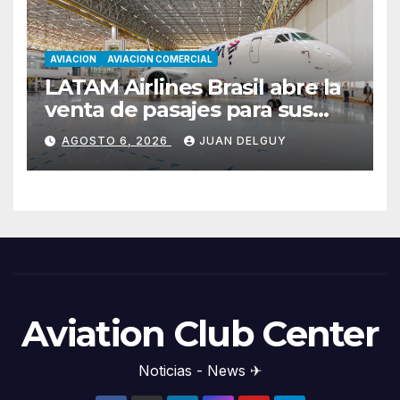
AVIACION
AVIACION COMERCIAL
LATAM Airlines Brasil abre la
venta de pasajes para sus
nuevos Embraer E195-E2 y
AGOSTO 6, 2026
JUAN DELGUY
anuncia la expansión de su
red
Aviation Club Center
Noticias - News ✈