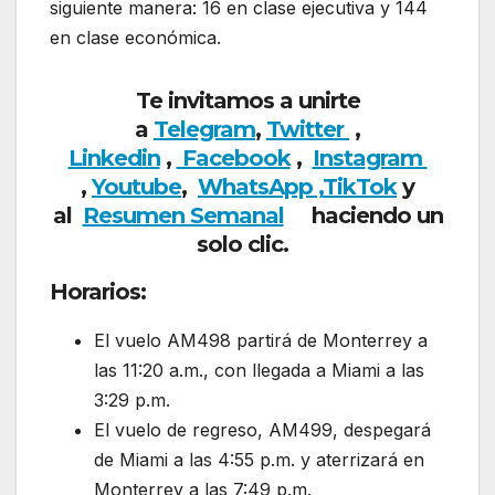
siguiente manera: 16 en clase ejecutiva y 144
en clase económica.
Te invitamos a unirte
a
Telegram
,
Twitter
,
Linkedin
,
Facebook
,
Insta
gram
,
Youtube
,
WhatsApp ,
TikTok
y
al
Resumen Semanal
haciendo un
solo clic.
Horarios:
El vuelo AM498 partirá de Monterrey a
las 11:20 a.m., con llegada a Miami a las
3:29 p.m.
El vuelo de regreso, AM499, despegará
de Miami a las 4:55 p.m. y aterrizará en
Monterrey a las 7:49 p.m.