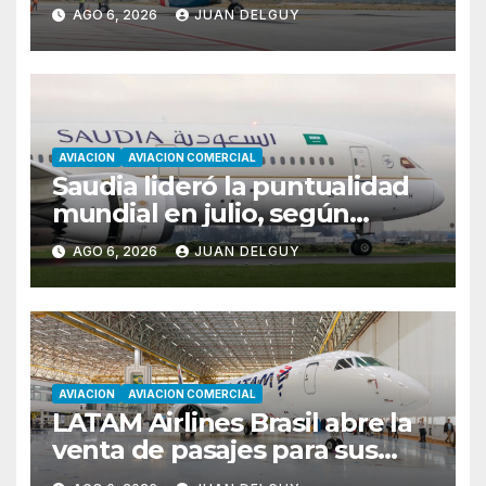
Florianópolis
AGO 6, 2026
JUAN DELGUY
AVIACION
AVIACION COMERCIAL
Saudia lideró la puntualidad
mundial en julio, según
Cirium
AGO 6, 2026
JUAN DELGUY
AVIACION
AVIACION COMERCIAL
LATAM Airlines Brasil abre la
venta de pasajes para sus
nuevos Embraer E195-E2 y