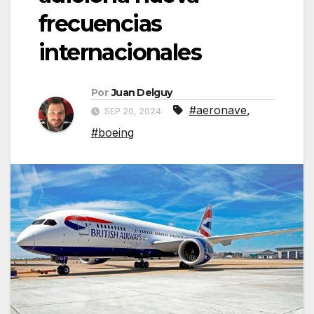
frecuencias
internacionales
Por
Juan Delguy
#aeronave
,
SEP 20, 2024
#boeing