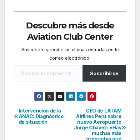
Descubre más desde
Aviation Club Center
Suscríbete y recibe las últimas entradas en tu
correo electrónico.
Escribe tu correo electrónico…
Suscribirse
Intervención de la
CEO de LATAM
Navegación
ANAC: Diagnóstico
Airlines Perú sobre
de situación
nuevo Aeropuerto
de
Jorge Chávez: «Hay
muchas más
entradas
preguntas que