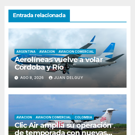
Entrada relacionada
ARGENTINA
AVIACION
AVIACION COMERCIAL
Aerolíneas vuelve a volar
Córdoba y Río
AGO 8, 2026
JUAN DELGUY
AVIACION
AVIACION COMERCIAL
COLOMBIA
Clic Air amplía su operación
de temporada con nuevas