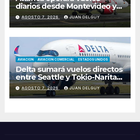
diarios desde Montevideo y
Asunción hacia Bogotá
AGOSTO 7, 2026
JUAN DELGUY
AVIACION
AVIACION COMERCIAL
ESTADOS UNIDOS
Delta sumará vuelos directos
entre Seattle y Tokio-Narita
desde marzo de 2027
AGOSTO 7, 2026
JUAN DELGUY