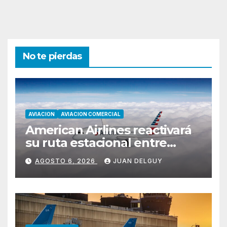
No te pierdas
AVIACION
AVIACION COMERCIAL
American Airlines reactivará
su ruta estacional entre
Miami y Montevideo con
AGOSTO 6, 2026
JUAN DELGUY
vuelos diarios