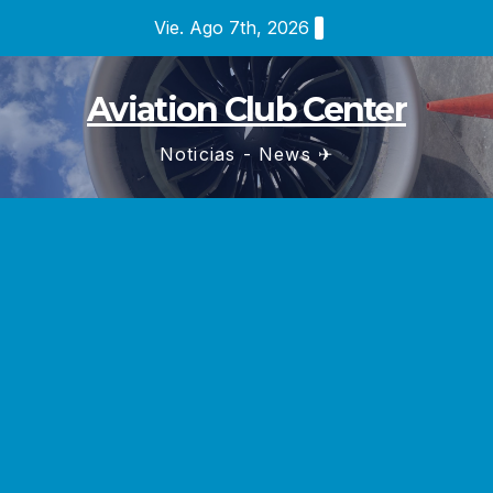
Saltar
Vie. Ago 7th, 2026
al
contenido
Aviation Club Center
Noticias - News ✈