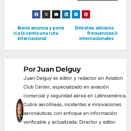
Iberia anuncia y pone
Emirates adiciona
Navegación
a la venta una ruta
frecuencias
internacional
internacionales
de
entradas
Por
Juan Delguy
Juan Delguy es editor y redactor en Aviation
Club Center, especializado en aviación
comercial y seguridad aérea en Latinoamérica.
Cubre aerolíneas, incidentes e innovaciones
aeronáuticas con enfoque en información
verificable y actualizada. Director y editor.
......................................