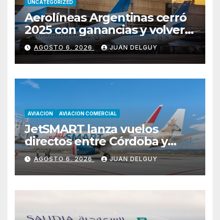
UNCATEGORIZED
Aerolíneas Argentinas cerró
2025 con ganancias y volverá
a pagar impuesto a las
AGOSTO 6, 2026
JUAN DELGUY
ganancias
AVIACION
AVIACION COMERCIAL
JetSMART lanza vuelos
directos entre Córdoba y
Florianópolis
AGOSTO 6, 2026
JUAN DELGUY