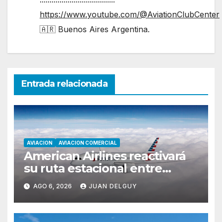
https://www.youtube.com/@AviationClubCenter
🇦🇷 Buenos Aires Argentina.
Entrada relacionada
AVIACION
AVIACION COMERCIAL
American Airlines reactivará
su ruta estacional entre
Miami y Montevideo con
AGO 6, 2026
JUAN DELGUY
vuelos diarios