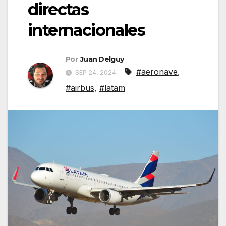
directas
internacionales
Por
Juan Delguy
#aeronave
,
SEP 24, 2024
#airbus
,
#latam