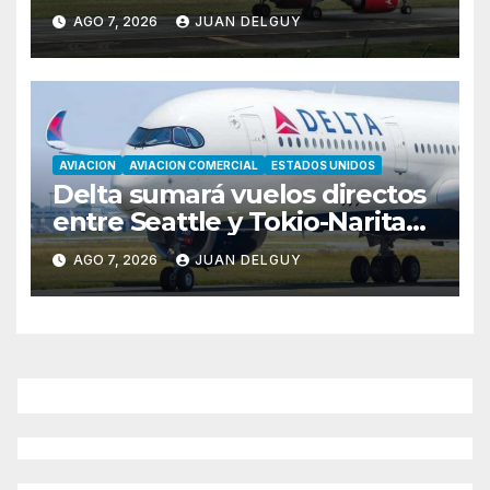
Asunción hacia Bogotá
AGO 7, 2026
JUAN DELGUY
AVIACION
AVIACION COMERCIAL
ESTADOS UNIDOS
Delta sumará vuelos directos
entre Seattle y Tokio-Narita
desde marzo de 2027
AGO 7, 2026
JUAN DELGUY