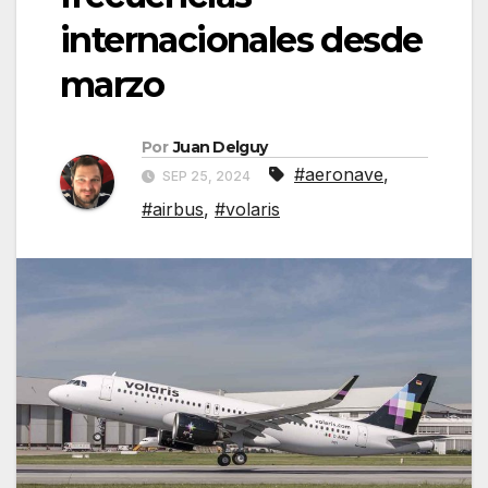
internacionales desde
marzo
Por
Juan Delguy
#aeronave
,
SEP 25, 2024
#airbus
,
#volaris