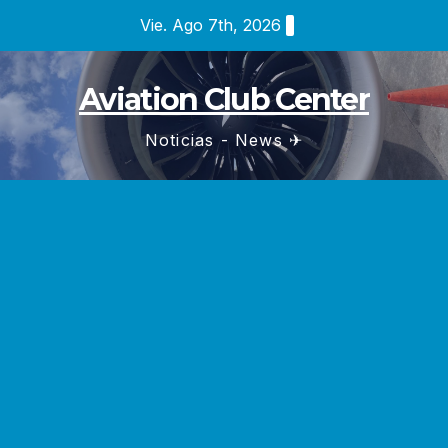
Saltar
Vie. Ago 7th, 2026
al
contenido
Aviation Club Center
Noticias - News ✈