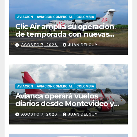
AVIACION
AVIACION COMERCIAL
COLOMBIA
Clic Air amplía su operación
de temporada con nuevas
rutas hacia Cartagena y Tolú
AGOSTO 7, 2026
JUAN DELGUY
AVIACION
AVIACION COMERCIAL
COLOMBIA
Avianca operará vuelos
diarios desde Montevideo y
Asunción hacia Bogotá
AGOSTO 7, 2026
JUAN DELGUY