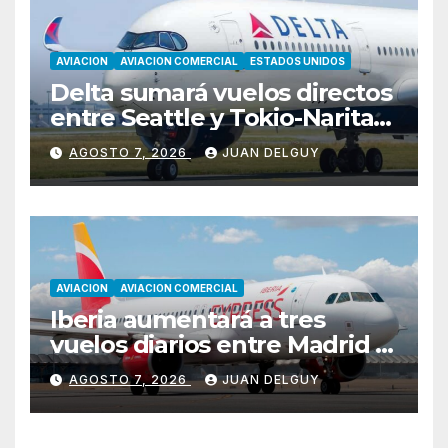
AVIACION
AVIACION COMERCIAL
ESTADOS UNIDOS
Delta sumará vuelos directos
entre Seattle y Tokio-Narita
desde marzo de 2027
AGOSTO 7, 2026
JUAN DELGUY
AVIACION
AVIACION COMERCIAL
Iberia aumentará a tres
vuelos diarios entre Madrid y
Menorca durante el invierno
AGOSTO 7, 2026
JUAN DELGUY