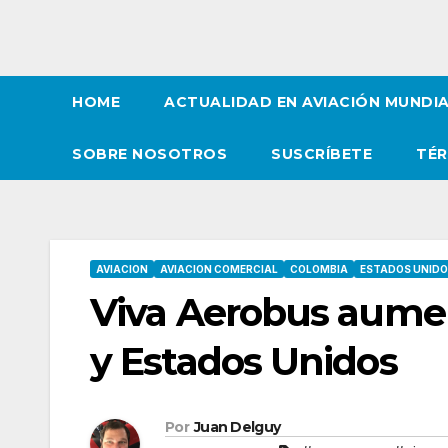
HOME
ACTUALIDAD EN AVIACIÓN MUNDI
SOBRE NOSOTROS
SUSCRÍBETE
TÉR
AVIACION
AVIACION COMERCIAL
COLOMBIA
ESTADOS UNID
Viva Aerobus aumen
y Estados Unidos
Por
Juan Delguy