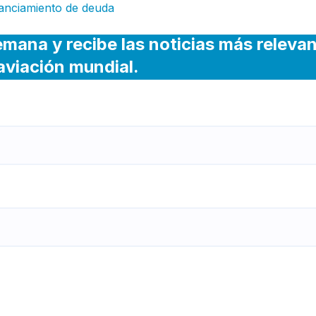
nanciamiento de deuda
emana y recibe las noticias más releva
 aviación mundial.