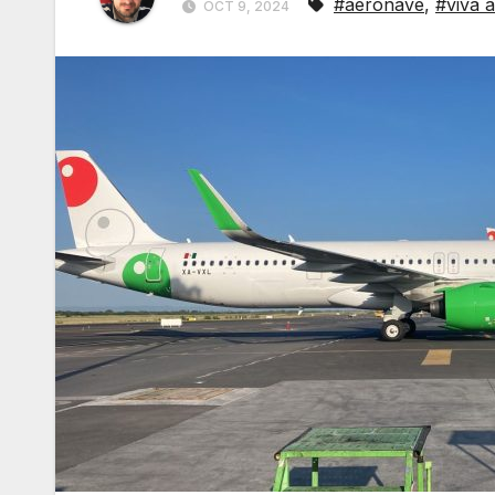
#aeronave
,
#viva 
OCT 9, 2024