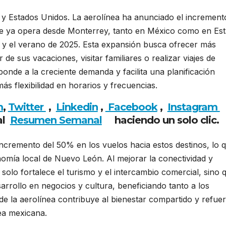
y Estados Unidos. La aerolínea ha anunciado el increment
que ya opera desde Monterrey, tanto en México como en Es
 y el verano de 2025. Esta expansión busca ofrecer más
de sus vacaciones, visitar familiares o realizar viajes de
ponde a la creciente demanda y facilita una planificación
ás flexibilidad en horarios y frecuencias.
m
,
Twitter
,
Linkedin
,
Facebook
,
Insta
gram
al
Resumen Semanal
haciendo un solo clic.
ncremento del 50% en los vuelos hacia estos destinos, lo 
omía local de Nuevo León. Al mejorar la conectividad y
olo fortalece el turismo y el intercambio comercial, sino 
rollo en negocios y cultura, beneficiando tanto a los
e la aerolínea contribuye al bienestar compartido y refue
rea mexicana.