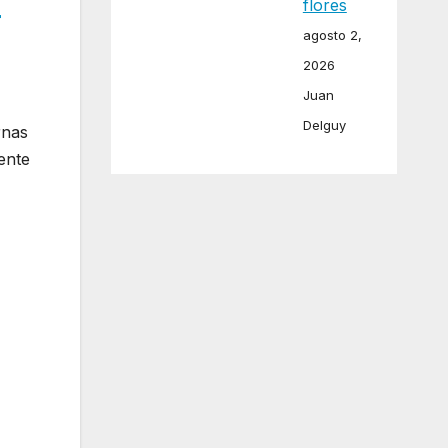
flores
r
agosto 2,
2026
Juan
Delguy
rnas
ente