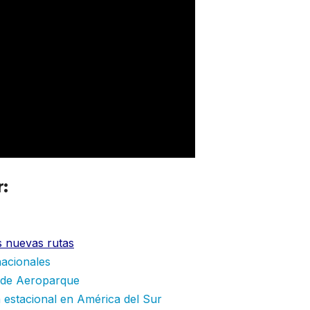
r:
Viva Aerobus aumenta frecuencias 
s nuevas rutas
nacionales
esde Aeroparque
 estacional en América del Sur