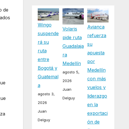
o de
tados
Wingo
Avianca
Volaris
suspende
refuerza
pide ruta
rá su
su
Guadalaja
ruta
apuesta
ra
entre
por
Medellín
Bogotá y
Medellín
agosto 5,
Guatemal
con más
2026
que
a
vuelos y
Juan
agosto 3,
liderazgo
que
Delguy
2026
en la
Juan
exportaci
rza
Delguy
ón de