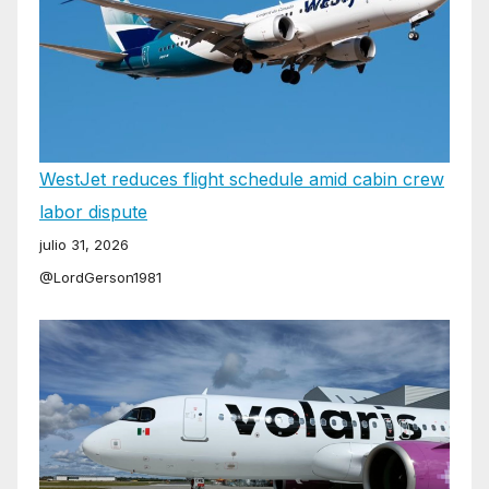
WestJet reduces flight schedule amid cabin crew
labor dispute
julio 31, 2026
@LordGerson1981