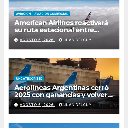
AVIACION
AVIACION COMERCIAL
American Airlines reactivará
su ruta estacional entre
Miami y Montevideo con
AGOSTO 6, 2026
JUAN DELGUY
vuelos diarios
UNCATEGORIZED
Aerolíneas Argentinas cerró
2025 con ganancias y volverá
a pagar impuesto a las
AGOSTO 6, 2026
JUAN DELGUY
ganancias