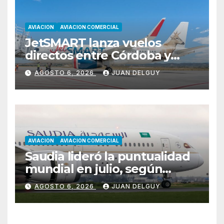
AVIACION
AVIACION COMERCIAL
JetSMART lanza vuelos
directos entre Córdoba y
Florianópolis
AGOSTO 6, 2026
JUAN DELGUY
AVIACION
AVIACION COMERCIAL
Saudia lideró la puntualidad
mundial en julio, según
Cirium
AGOSTO 6, 2026
JUAN DELGUY