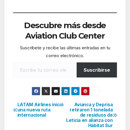
Descubre más desde
Aviation Club Center
Suscríbete y recibe las últimas entradas en tu
correo electrónico.
Escribe tu correo electrónico…
Suscribirse
LATAM Airlines inició
Avianca y Deprisa
Navegación
una nueva ruta
retiraron 1 tonelada
internacional
de residuos de
de
Leticia en alianza con
Hábitat Sur