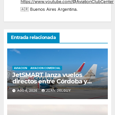
https://www.youtube.com/@AviationClubCenter
🇦🇷 Buenos Aires Argentina.
Entrada relacionada
AVIACION
AVIACION COMERCIAL
JetSMART lanza vuelos
directos entre Córdoba y
Florianópolis
AGO 6, 2026
JUAN DELGUY