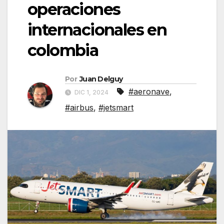
operaciones
internacionales en
colombia
Por
Juan Delguy
#aeronave
,
DIC 1, 2024
#airbus
,
#jetsmart