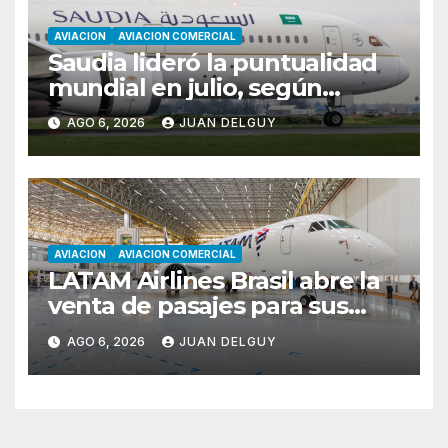
AVIACION
AVIACION COMERCIAL
Saudia lideró la puntualidad
mundial en julio, según
Cirium
AGO 6, 2026
JUAN DELGUY
AVIACION
AVIACION COMERCIAL
LATAM Airlines Brasil abre la
venta de pasajes para sus
nuevos Embraer E195-E2 y
AGO 6, 2026
JUAN DELGUY
anuncia la expansión de su
red