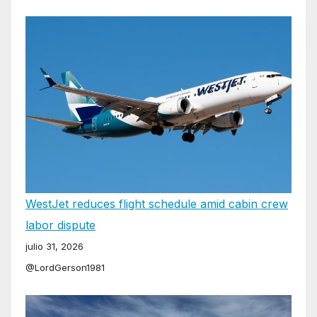
WestJet reduces flight schedule amid cabin crew
labor dispute
julio 31, 2026
@LordGerson1981