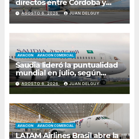
directos entre Córdoba y
Florianópolis
AGOSTO 6, 2026
JUAN DELGUY
AVIACION
AVIACION COMERCIAL
Saudia lideró la puntualidad
mundial en julio, según
Cirium
AGOSTO 6, 2026
JUAN DELGUY
AVIACION
AVIACION COMERCIAL
LATAM Airlines Brasil abre la