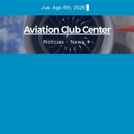
Saltar
Jue. Ago 6th, 2026
al
contenido
Aviation Club Center
Noticias - News ✈