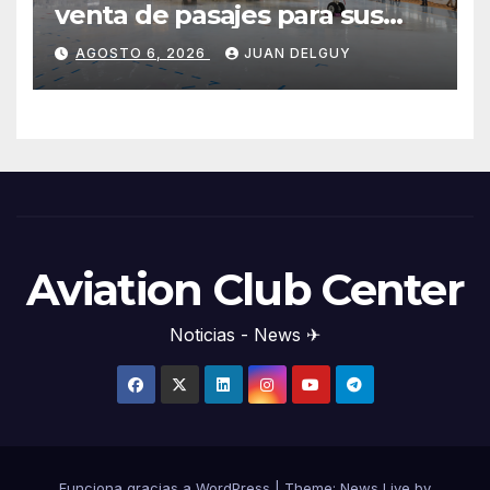
venta de pasajes para sus
nuevos Embraer E195-E2 y
AGOSTO 6, 2026
JUAN DELGUY
anuncia la expansión de su
red
Aviation Club Center
Noticias - News ✈
Funciona gracias a WordPress
|
Theme: News Live by