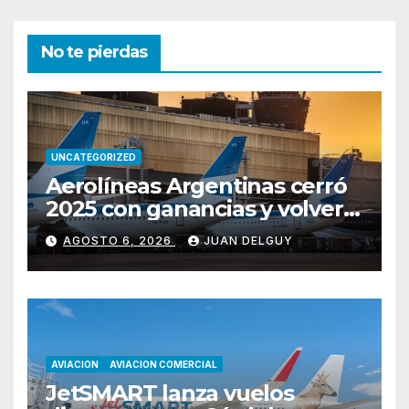
No te pierdas
UNCATEGORIZED
Aerolíneas Argentinas cerró
2025 con ganancias y volverá
a pagar impuesto a las
AGOSTO 6, 2026
JUAN DELGUY
ganancias
AVIACION
AVIACION COMERCIAL
JetSMART lanza vuelos