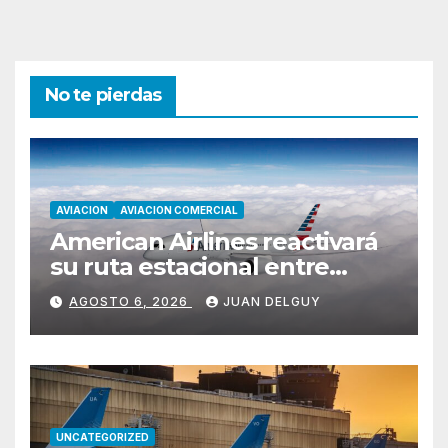
No te pierdas
AVIACION
AVIACION COMERCIAL
American Airlines reactivará
su ruta estacional entre
Miami y Montevideo con
AGOSTO 6, 2026
JUAN DELGUY
vuelos diarios
UNCATEGORIZED