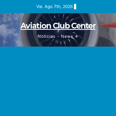
Saltar
Vie. Ago 7th, 2026
al
contenido
Aviation Club Center
Noticias - News ✈