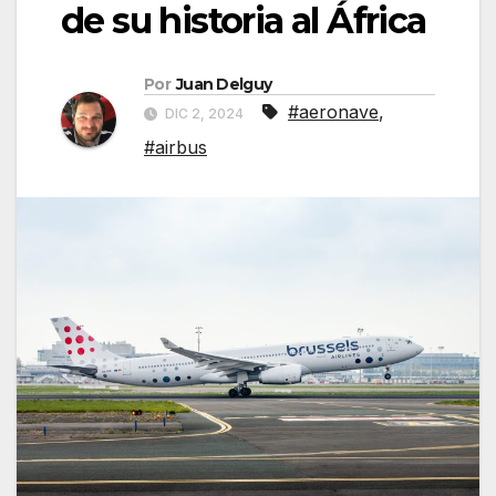
de su historia al África
Por
Juan Delguy
#aeronave
,
DIC 2, 2024
#airbus