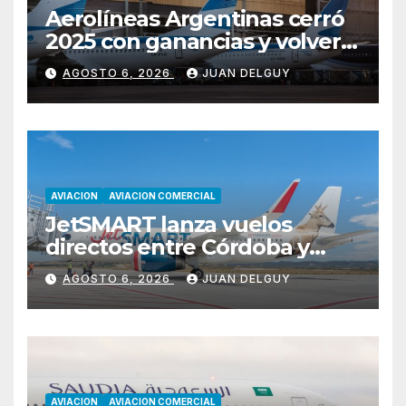
Aerolíneas Argentinas cerró
2025 con ganancias y volverá
a pagar impuesto a las
AGOSTO 6, 2026
JUAN DELGUY
ganancias
AVIACION
AVIACION COMERCIAL
JetSMART lanza vuelos
directos entre Córdoba y
Florianópolis
AGOSTO 6, 2026
JUAN DELGUY
AVIACION
AVIACION COMERCIAL