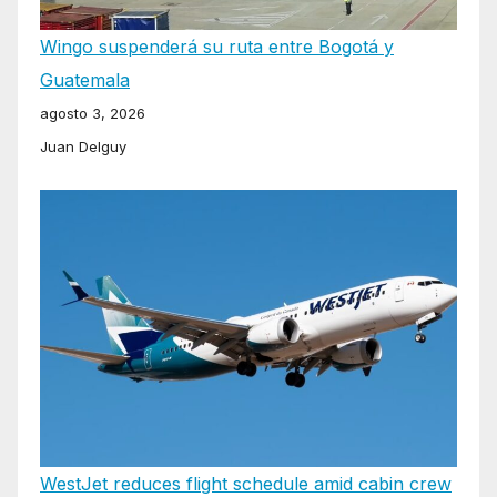
Wingo suspenderá su ruta entre Bogotá y
Guatemala
agosto 3, 2026
Juan Delguy
WestJet reduces flight schedule amid cabin crew