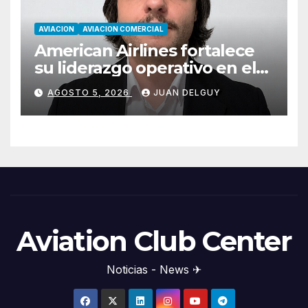
AVIACION
AVIACION COMERCIAL
American Airlines fortalece
su liderazgo operativo en el
Cono Sur con Luiz Laham
AGOSTO 5, 2026
JUAN DELGUY
Aviation Club Center
Noticias - News ✈