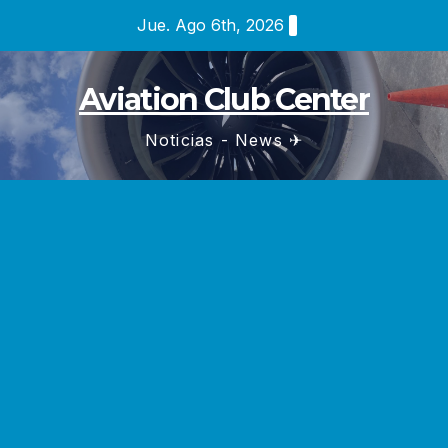
Saltar
Jue. Ago 6th, 2026
al
contenido
Aviation Club Center
Noticias - News ✈