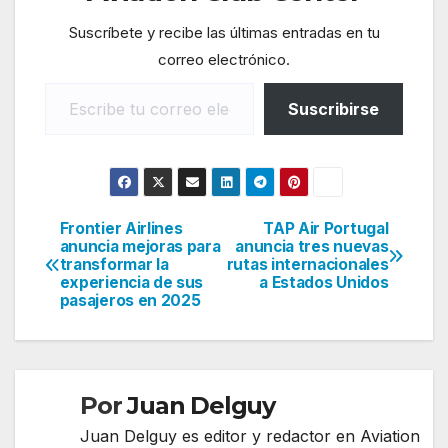
Suscríbete y recibe las últimas entradas en tu
correo electrónico.
Escribe tu correo electrónico…
Suscribirse
Frontier Airlines
TAP Air Portugal
Navegación
anuncia mejoras para
anuncia tres nuevas
transformar la
rutas internacionales
de
experiencia de sus
a Estados Unidos
pasajeros en 2025
entradas
Por
Juan Delguy
Juan Delguy es editor y redactor en Aviation