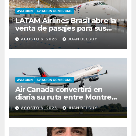
AVIACION
AVIACION COMERCIAL
LATAM Airlines Brasil abre la
venta de pasajes para sus
nuevos Embraer E195-E2 y
AGOSTO 6, 2026
JUAN DELGUY
anuncia la expansión de su
red
AVIACION
AVIACION COMERCIAL
Air Canada convertirá en
diaria su ruta entre Montreal
y Ciudad de Guatemala
AGOSTO 6, 2026
JUAN DELGUY
desde octubre