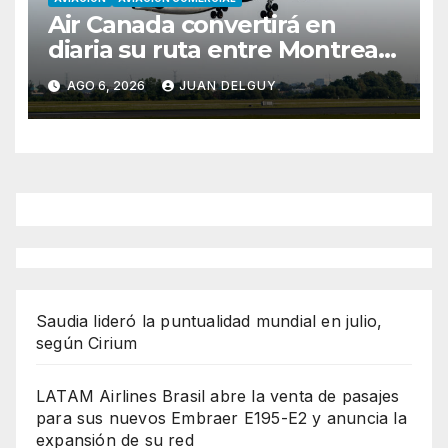
Air Canada convertirá en
diaria su ruta entre Montreal
y Ciudad de Guatemala
AGO 6, 2026
JUAN DELGUY
desde octubre
Saudia lideró la puntualidad mundial en julio,
según Cirium
LATAM Airlines Brasil abre la venta de pasajes
para sus nuevos Embraer E195-E2 y anuncia la
expansión de su red