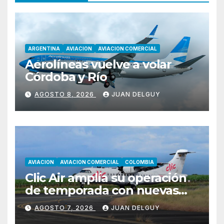
ARGENTINA
AVIACION
AVIACION COMERCIAL
Aerolíneas vuelve a volar
Córdoba y Río
AGOSTO 8, 2026
JUAN DELGUY
AVIACION
AVIACION COMERCIAL
COLOMBIA
Clic Air amplía su operación
de temporada con nuevas
rutas hacia Cartagena y Tolú
AGOSTO 7, 2026
JUAN DELGUY