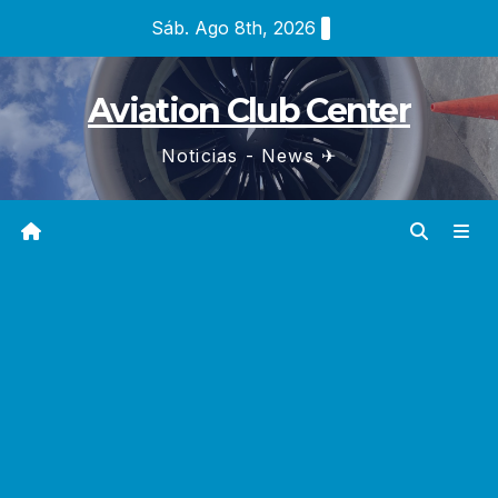
Saltar
Sáb. Ago 8th, 2026
al
contenido
Aviation Club Center
Noticias - News ✈