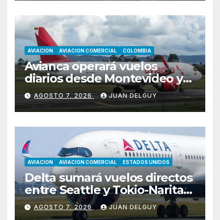
AVIACION
AVIACION COMERCIAL
COLOMBIA
Avianca operará vuelos
diarios desde Montevideo y
Asunción hacia Bogotá
AGOSTO 7, 2026
JUAN DELGUY
AVIACION
AVIACION COMERCIAL
ESTADOS UNIDOS
Delta sumará vuelos directos
entre Seattle y Tokio-Narita
desde marzo de 2027
AGOSTO 7, 2026
JUAN DELGUY