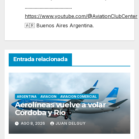
......................................
https://www.youtube.com/@AviationClubCenter
🇦🇷 Buenos Aires Argentina.
Entrada relacionada
ARGENTINA
AVIACION
AVIACION COMERCIAL
Aerolíneas vuelve a volar
Córdoba y Río
AGO 8, 2026
JUAN DELGUY