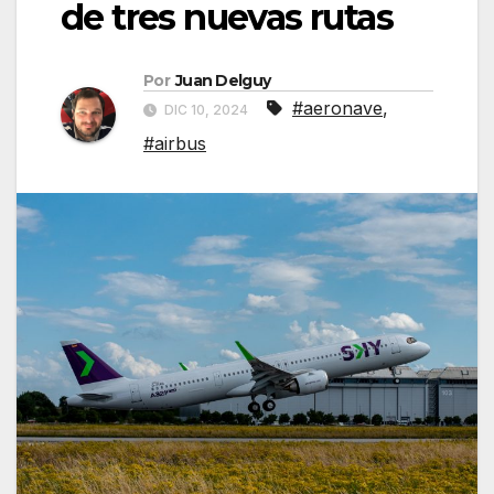
de tres nuevas rutas
Por
Juan Delguy
#aeronave
,
DIC 10, 2024
#airbus