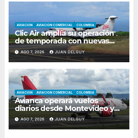
AVIACION
AVIACION COMERCIAL
COLOMBIA
Clic Air amplía su operación
de temporada con nuevas
rutas hacia Cartagena y Tolú
AGO 7, 2026
JUAN DELGUY
AVIACION
AVIACION COMERCIAL
COLOMBIA
Avianca operará vuelos
diarios desde Montevideo y
Asunción hacia Bogotá
AGO 7, 2026
JUAN DELGUY