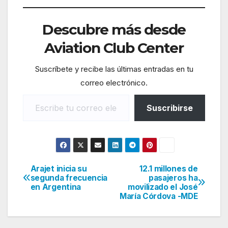
Descubre más desde
Aviation Club Center
Suscríbete y recibe las últimas entradas en tu
correo electrónico.
Escribe tu correo electrónico…
Suscribirse
Arajet inicia su
12.1 millones de
Navegación
segunda frecuencia
pasajeros ha
en Argentina
movilizado el José
de
María Córdova -MDE
entradas