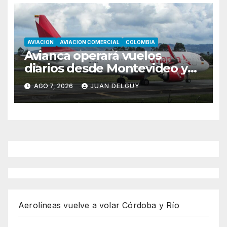
AVIACION
AVIACION COMERCIAL
COLOMBIA
Avianca operará vuelos
diarios desde Montevideo y
Asunción hacia Bogotá
AGO 7, 2026
JUAN DELGUY
Aerolíneas vuelve a volar Córdoba y Río