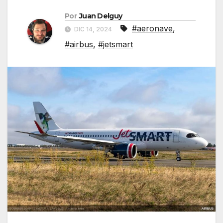
Por
Juan Delguy
#aeronave
,
DIC 14, 2024
#airbus
,
#jetsmart