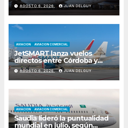
a pagar impuesto a las
AGOSTO 6, 2026
JUAN DELGUY
ganancias
AVIACION
AVIACION COMERCIAL
JetSMART lanza vuelos
directos entre Córdoba y
Florianópolis
AGOSTO 6, 2026
JUAN DELGUY
AVIACION
AVIACION COMERCIAL
Saudia lideró la puntualidad
mundial en julio, según