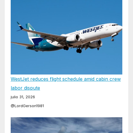
WestJet reduces flight schedule amid cabin crew
labor dispute
julio 31, 2026
@LordGerson1981