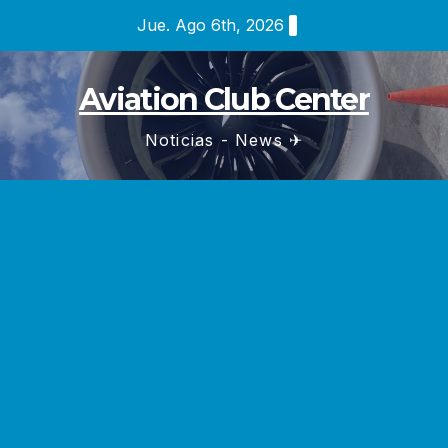
Saltar
Jue. Ago 6th, 2026
al
contenido
Aviation Club Center
Noticias - News ✈