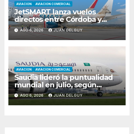
AVIACION
AVIACION COMERCIAL
JetSMART lanza vuelos
directos entre Córdoba y
Florianópolis
AGO 6, 2026
JUAN DELGUY
AVIACION
AVIACION COMERCIAL
Saudia lideró la puntualidad
mundial en julio, según
Cirium
AGO 6, 2026
JUAN DELGUY