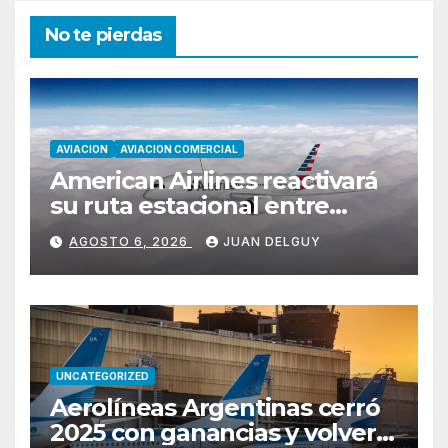
No te pierdas
AVIACION
AVIACION COMERCIAL
American Airlines reactivará
su ruta estacional entre
Miami y Montevideo con
AGOSTO 6, 2026
JUAN DELGUY
vuelos diarios
UNCATEGORIZED
Aerolíneas Argentinas cerró
2025 con ganancias y volverá