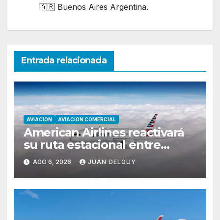
🇦🇷 Buenos Aires Argentina.
Entrada relacionada
AVIACION
AVIACION COMERCIAL
American Airlines reactivará
su ruta estacional entre
Miami y Montevideo con
AGO 6, 2026
JUAN DELGUY
vuelos diarios