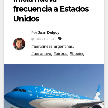
frecuencia a Estados
Unidos
Por
Juan Delguy
DIC 21, 2024
#aerolineas argentinas
,
#aeronave
,
#airbus
,
#boeing