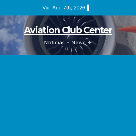
Saltar
Vie. Ago 7th, 2026
al
contenido
Aviation Club Center
Noticias - News ✈