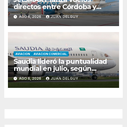
directos entre Córdoba y
Florianópolis
AGO 6, 2026
JUAN DELGUY
AVIACION
AVIACION COMERCIAL
Saudia lideró la puntualidad
mundial en julio, según
Cirium
AGO 6, 2026
JUAN DELGUY