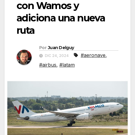
con Wamos y
adiciona una nueva
ruta
Por
Juan Delguy
#aeronave
,
DIC 24, 2024
#airbus
,
#latam