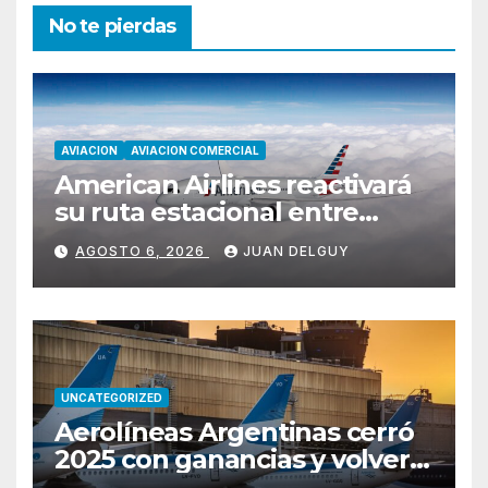
No te pierdas
AVIACION
AVIACION COMERCIAL
American Airlines reactivará
su ruta estacional entre
Miami y Montevideo con
AGOSTO 6, 2026
JUAN DELGUY
vuelos diarios
UNCATEGORIZED
Aerolíneas Argentinas cerró
2025 con ganancias y volverá
a pagar impuesto a las