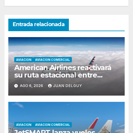
Entrada relacionada
AVIACION
AVIACION COMERCIAL
American Airlines reactivará
su ruta estacional entre
Miami y Montevideo con
AGO 6, 2026
JUAN DELGUY
vuelos diarios
AVIACION
AVIACION COMERCIAL
JetSMART lanza vuelos