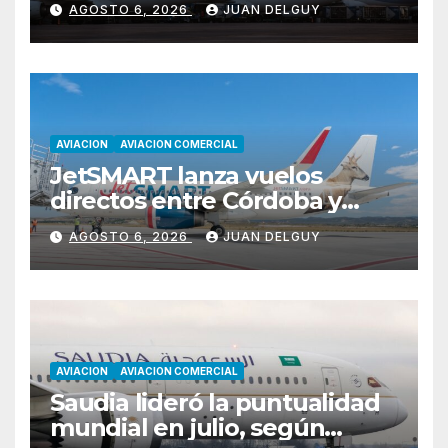
AGOSTO 6, 2026
JUAN DELGUY
ganancias
AVIACION
AVIACION COMERCIAL
JetSMART lanza vuelos
directos entre Córdoba y
Florianópolis
AGOSTO 6, 2026
JUAN DELGUY
AVIACION
AVIACION COMERCIAL
Saudia lideró la puntualidad
mundial en julio, según