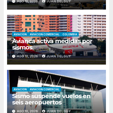
AGO 10, 2026
JUAN DELGUY
AVIACION
AVIACION COMERCIAL
COLOMBIA
Avianca activa medidas por
sismos
AGO 10, 2026
JUAN DELGUY
AVIACION
AVIACION COMERCIAL
Sismo suspende vuelos en
seis aeropuertos
AGO 10, 2026
JUAN DELGUY