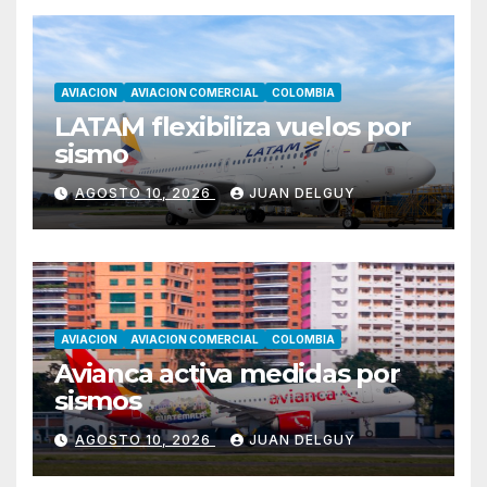
AVIACION
AVIACION COMERCIAL
COLOMBIA
LATAM flexibiliza vuelos por
sismo
AGOSTO 10, 2026
JUAN DELGUY
AVIACION
AVIACION COMERCIAL
COLOMBIA
Avianca activa medidas por
sismos
AGOSTO 10, 2026
JUAN DELGUY