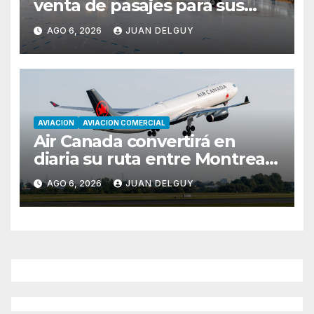
venta de pasajes para sus
nuevos Embraer E195-E2 y
AGO 6, 2026
JUAN DELGUY
anuncia la expansión de su
red
AVIACION
AVIACION COMERCIAL
Air Canada convertirá en
diaria su ruta entre Montreal
y Ciudad de Guatemala
AGO 6, 2026
JUAN DELGUY
desde octubre