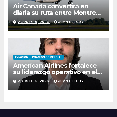
Air Canada convertirá en
diaria su ruta entre Montreal
y Ciudad de Guatemala
AGOSTO 6, 2026
JUAN DELGUY
desde octubre
AVIACION
AVIACION COMERCIAL
American Airlines fortalece
su liderazgo operativo en el
Cono Sur con Luiz Laham
AGOSTO 5, 2026
JUAN DELGUY