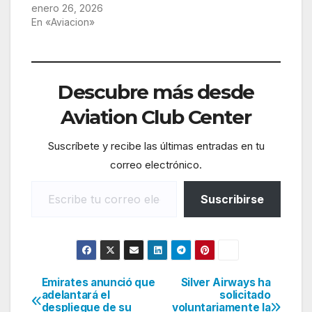
enero 26, 2026
En «Aviacion»
Descubre más desde
Aviation Club Center
Suscríbete y recibe las últimas entradas en tu
correo electrónico.
Escribe tu correo electrónico…
Suscribirse
Emirates anunció que
Silver Airways ha
Navegación
adelantará el
solicitado
despliegue de su
voluntariamente la