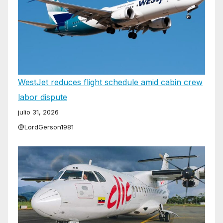
WestJet reduces flight schedule amid cabin crew
labor dispute
julio 31, 2026
@LordGerson1981