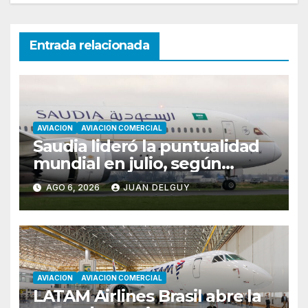
Entrada relacionada
AVIACION
AVIACION COMERCIAL
Saudia lideró la puntualidad
mundial en julio, según
Cirium
AGO 6, 2026
JUAN DELGUY
AVIACION
AVIACION COMERCIAL
LATAM Airlines Brasil abre la