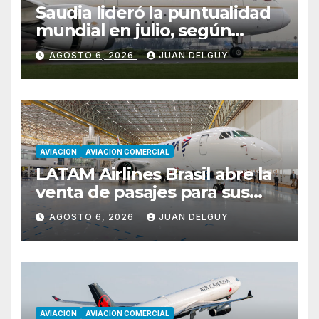
Saudia lideró la puntualidad
mundial en julio, según
Cirium
AGOSTO 6, 2026
JUAN DELGUY
AVIACION
AVIACION COMERCIAL
LATAM Airlines Brasil abre la
venta de pasajes para sus
nuevos Embraer E195-E2 y
AGOSTO 6, 2026
JUAN DELGUY
anuncia la expansión de su
red
AVIACION
AVIACION COMERCIAL