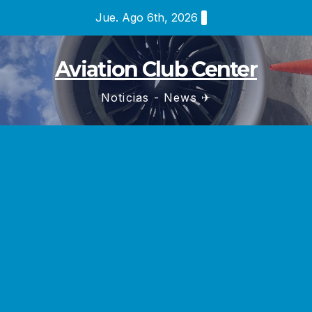
Saltar
Jue. Ago 6th, 2026
al
contenido
Aviation Club Center
Noticias - News ✈