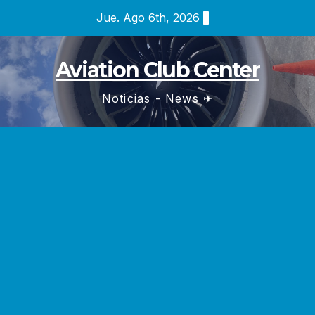
Saltar
Jue. Ago 6th, 2026
al
contenido
Aviation Club Center
Noticias - News ✈