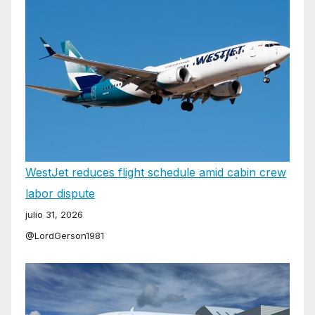
WestJet reduces flight schedule amid cabin crew
labor dispute
julio 31, 2026
@LordGerson1981