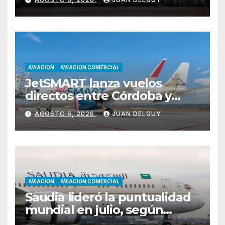
ganancias
AVIACION
AVIACION COMERCIAL
JetSMART lanza vuelos
directos entre Córdoba y
Florianópolis
AGOSTO 6, 2026
JUAN DELGUY
AVIACION
AVIACION COMERCIAL
Saudia lideró la puntualidad
mundial en julio, según
Cirium