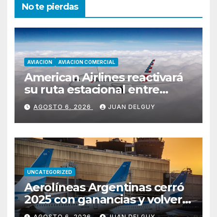
No te pierdas
AVIACION
AVIACION COMERCIAL
American Airlines reactivará
su ruta estacional entre
Miami y Montevideo con
AGOSTO 6, 2026
JUAN DELGUY
vuelos diarios
UNCATEGORIZED
Aerolíneas Argentinas cerró
2025 con ganancias y volverá
a pagar impuesto a las
AGOSTO 6, 2026
JUAN DELGUY