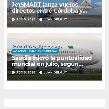
JetSMART lanza vuelos
directos entre Córdoba y
Florianópolis
AGO 6, 2026
JUAN DELGUY
AVIACION
AVIACION COMERCIAL
Saudia lideró la puntualidad
mundial en julio, según
Cirium
AGO 6, 2026
JUAN DELGUY